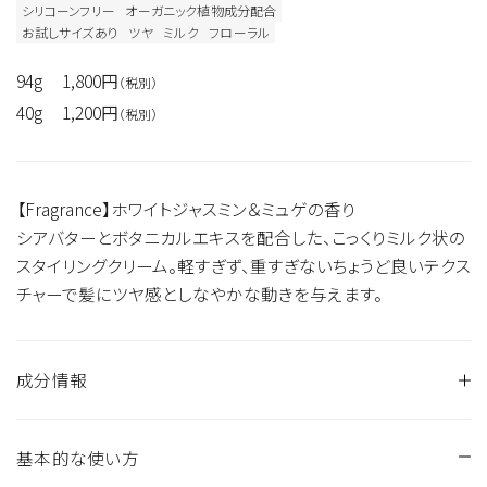
シリコーンフリー
オーガニック植物成分配合
お試しサイズあり
ツヤ
ミルク
フローラル
94g
1,800円
（税別）
40g
1,200円
（税別）
【Fragrance】ホワイトジャスミン＆ミュゲの香り
シアバターとボタニカルエキスを配合した、こっくりミルク状の
スタイリングクリーム。軽すぎず、重すぎないちょうど良いテクス
チャーで髪にツヤ感としなやかな動きを与えます。
成分情報
基本的な使い方
水、ミネラルオイル、BG、シア脂油、アストロカリウムムルムル
種子脂、スクワラン、アロエベラ液汁、ユズ果実エキス、モモ果