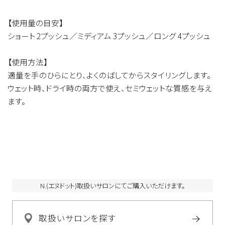
汁、ワサビノキ種子エキス、セイヨウノコギリソウエキス、セー
【使用量の目安】
ジ葉エキス、タチジャコウソウ花／葉エキス、カニナバラ果実エ
ショート 2プッシュ／ミディアム 3プッシュ／ロング 4プッシュ
キス、ラベンダー花エキス、ローズマリー葉エキス、（アクリル酸
アルキル／ジアセトンアクリルアミド）コポリマーAMP、カルボ
【使用方法】
マー、PEG－14M、（アクリレーツ／アクリル酸アルキル(C10－
適量を手のひらにとり、よくのばしてからスタイリングします。
30)）クロスポリマー、ヒドロキシプロピルデンプンリン酸、合成
ウェット時、ドライ時の両方で使え、セミウェットな質感を与え
モクロウ、グリセリン、エタノール、PPG－4セテス－1、セテス－
ます。
10、AMP、リン酸2Na、クエン酸、亜硫酸Na、EDTA－2Na、クロ
ルフェネシン、安息香酸Na、メチルパラベン、エチルパラベン、
プロピルパラベン、香料
N.(エヌドット)取扱いサロンにてご購入いただけます。
特殊なエアレスタイプのポンプを使用しており、中の空
取扱いサロンを探す
気が全て排出されてからクリームが出てくる仕様にな