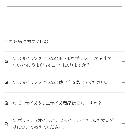
っております。
そのため、使い始めの”空押し”を通常のポンプに比べ
て多めにしていただく必要がございます。
一度クリームが出てくるようになったら、次回以降お使
いの際にはすぐにクリームが出てくるようになっており
この商品に関するFAQ
ます。
【何度空押ししても中身が出てこない場合】
N. スタイリングセラムのボトルをプッシュしても出てこ
ないです。うまく出すコツはありますか？
①容器（キャップを装着した状態）を上下逆さまに向け
る
N. スタイリングセラムの使い方を教えてください。
②強く振る（中のクリームを容器上部へ移動させるイメ
詳しくは
こちら
の「基本的な使い方」をご覧ください。
ージでスナップをきかせるとより出やすくなります）
③正位置に戻して、再度（多めに）空押しをする
お試しサイズやミニサイズ商品はありますか？
スタイリングセラムはミルクタイプのスタイリング剤で
商品によってお試しサイズのご用意もございますので
※本製品にはノズルはなく、ポンプ根本から直接クリ
若干のセット力があり軽い動きやまとまり感を出すこ
ぜひご利用ください。
ームを吸い上げる構造ですのでノズルが無いことが出
とができます。
N. ポリッシュオイルとN. スタイリングセラムの使い分
てこない原因ではございません。
けについて教えてください。
ポリッシュオイルはオイルタイプのスタイリング剤で濡