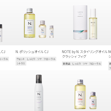
シャンプー＆
洗い流さない
ボディケア
トリートメント
トリートメント
その他
 CJ
N. ポリッシュオイル CJ
NOTE by N. スタイリングオイル
N
クラッシィ フィグ
ローラル
ウェット
しっとり
ツヤ
フローラル
探す
よく検索されるキーワードから探す
シトラス
新商品
しっとり
ツヤ
フローラル
ベスコス受賞
シリコーンフリー
オーガニック植物成分配合
全て
ダメージ毛
ブリーチ毛
クリーム
しっとり
ウッディ
になります。
扱いサロンへお問い合わせください。
取