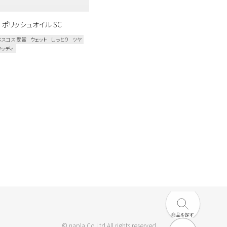
. ポリッシュオイル SC
ベスコス受賞
ウェット
しっとり
ツヤ
ウッディ
商品を探す
© napla Co.Ltd All rights reserved.