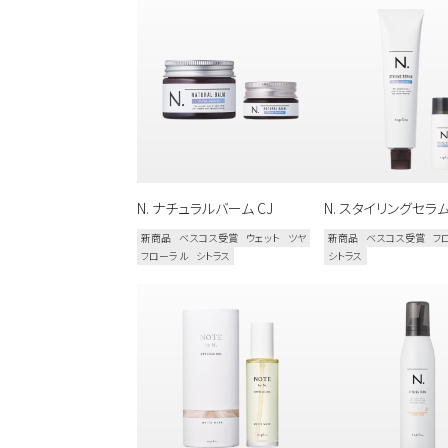
カテゴリから探す
スタイリング
N. ナチュラルバーム CJ
N. スタイリングセラム
新商品
ベスコス受賞
ウェット
ツヤ
新商品
ベスコス受賞
フ
おすすめキーワードから
フローラル
シトラス
シトラス
新商品
メンズ
お試しサイズあり
ウェット
オイル
シトラス
こちらの商品はサロン専売品
お買い求めの際はお近くの取