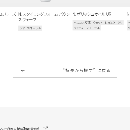
ンにて施術のみ可能です。
ーム ルーズ
N. スタイリングフォーム バウン
N. ポリッシュオイル UR
N
スウェーブ
ベスコス受賞
ウェット
しっとり
ツヤ
ウッディ
フローラル
ツヤ
フローラル
“特長から探す” に戻る
マップ
個人情報保護方針