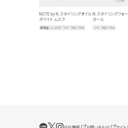
一部プロユース商品は、サロ
NOTE by N. スタイリングオイル
N. スタイリングフォ
ホワイト ムスク
カール
新商品
しっとり
ツヤ
フローラル
ツヤ
フローラル
会社情報
お問い合わせ
サイト