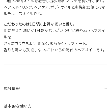
10種の植物オイルを配合し、髪の潤いとツヤを長く保ちます。
ヘアスタイリング、ヘアケア、ボディオイルと多機能に使えるマ
ルチユースオイルです。
こだわったのは1日続く上質な潤いと香り。
朝に与えた潤いが1日乾かない。“いつも”に寄り添うヘアオイ
ルを
さらに香り立ちよく、奥深く、柔らかくアップデート。
香りも潤いも妥協しない。これからの時代のヘアオイルです。
成分情報
基本的な使い方
ゴマ油、サフラワー油、ヒマワリ種子油、ホホバ種子油、香料、シ