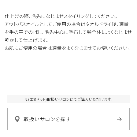
ア脂油、プルケネチアボルビリス種子油、ワサビノキ種子油、ス
クワラン、フラーレン、テトラヘキシルデカン酸アスコルビル、パ
仕上げの際、毛先になじませスタイリングしてください。
ルミチン酸アスコルビル、（アブラナ種子油／シナアブラギリ種
アウトバスオイルとしてご使用の場合はタオルドライ後、適量
子油）コポリマー、トリ（カプリル酸／カプリン酸）グリセリル、
を手の平でのばし、毛先中心に塗布して髪全体によくなじませ
エチルヘキシルグリセリン、マロン酸ジエチルヘキシルシリン
乾かして仕上げます。
ギリデン、トコフェロール
お肌にご使用の場合は適量をよくなじませてお使いください。
N.(エヌドット)取扱いサロンにてご購入いただけます。
取扱いサロンを探す