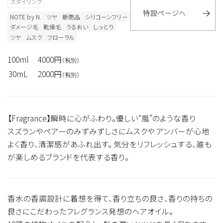
スタイリング
特設ページへ
NOTE by N.
ツヤ
新商品
シリコーンフリー
ダメージ毛
乾燥毛
うるおい
しっとり
ツヤ
ムスク
フローラル
100ml
4000円
（税別）
30mL
2000円
（税別）
【Fragrance】瞬時に心がふわり。優しい“風”のような香り
スズランやペアーのみずみずしさにムスクや アンバーが心地
よく香り、清潔感があふれ出す。 気分をリフレッシュする、誰も
が楽しめるブランドを代表する香り。
香水の香調設計に着想を得て、香り立ちの良さ、香りの持ちの
良さにこだわったフレグランス発想のヘアオイル。