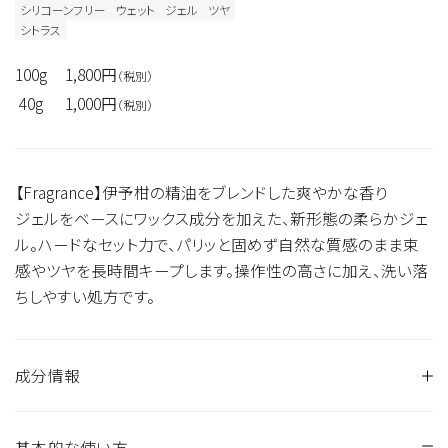
シリコーンフリー
ウェット
ジェル
ツヤ
シトラス
100g
1,800円
（税別）
40g
1,000円
（税別）
【Fragrance】伊予柑の精油をブレンドした爽やかな香り
ジェルをベースにワックス成分を加えた、新形態の柔らかジェ
ル。ハードなセット力で、パリッと固めず自然な質感のまま束
感やツヤを長時間キープします。操作性の高さに加え、洗い落
ちしやすい処方です。
成分情報
基本的な使い方
水、エタノール、ＢＧ、ＰＥＧ－４、（アクリル酸アルキル／ジアセ