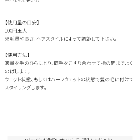
トンアクリルアミド）コポリマーＡＭＰ、ジグリセリン、合成モク
ロウ、ＰＰＧ－８セテス－２０、セテス－１０、シア脂、シア脂油、
【使用量の目安】
シア脂グリセレス－8エステルズ、コーヒー種子エキス、ワサビ
100円玉大
ノキ種子エキス、ジグルコシル没食子酸、加水分解ケラチン
※毛量や長さ、ヘアスタイルによって調節して下さい。
（カシミヤヤギ）、（アブラナ種子油／シナアブラギリ種子油）コ
ポリマー、チャ葉エキス、コンフリー葉エキス、スクワラン、トコフ
【使用方法】
ェロール、カルナウバロウ、グリセリン、カルボマー、ＰＰＧ－４
適量を手のひらにとり、両手をこすり合わせて指の間までよく
セテス－２０、（アクリル酸ヒドロキシエチル／アクリル酸メト
のばします。
キシエチル）コポリマー、クエン酸、ＡＭＰ、ＥＤＴＡ－２Ｎａ、安
ウェット状態、もしくはハーフウェットの状態で髪の毛に付けて
息香酸Ｎａ、メチルパラベン、プロピルパラベン、香料
スタイリングします。
N.(エヌドット)取扱いサロンにてご購入いただけます。