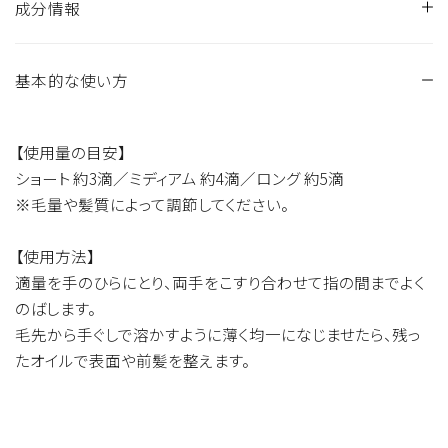
成分情報
基本的な使い方
ゴマ油、サフラワー油、ヒマワリ種子油、ホホバ種子油、シア脂
油、カミツレ花エキス、ユチャ種子油、プルケネチアボルビリス
種子油、スクワラン、フラーレン、マツリカ花エキス、ギンコウボ
【使用量の目安】
ク花油、ギンコウボク葉油、アンズ核油、ビターオレンジ花エキ
ショート 約3滴／ミディアム 約4滴／ロング 約5滴
ス、ビャクダン油、パルミチン酸アスコルビル、トコフェロール、
※毛量や髪質によって調節してください。
香料
【使用方法】
適量を手のひらにとり、両手をこすり合わせて指の間までよく
のばします。
毛先から手ぐしで溶かすように薄く均一になじませたら、残っ
たオイルで表面や前髪を整えます。