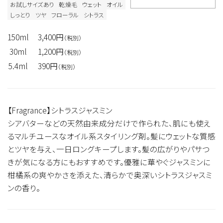
お試しサイズあり
乾燥毛
ウェット
オイル
しっとり
ツヤ
フローラル
シトラス
150ml
3,400円
（税別）
30ml
1,200円
（税別）
5.4ml
390円
（税別）
【Fragrance】シトラスジャスミン
シアバターなどの天然由来成分だけで作られた、肌にも使え
るマルチユースなオイル系スタイリング剤。髪にウェットな質感
とツヤを与え、一日ロングキープします。髪の広がりやパサつ
きが気になる方にもおすすめです。優雅に華やぐジャスミンに
柑橘系の爽やかさを添えた、清らかで奥深いシトラスジャスミ
ンの香り。