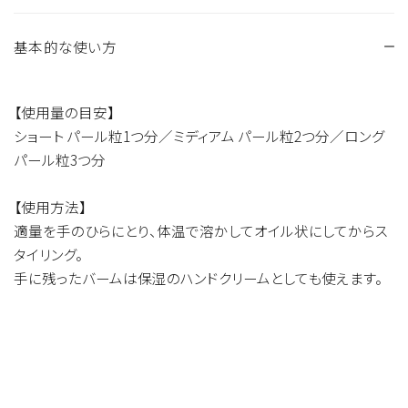
基本的な使い方
シア脂、ホホバ種子油、ミツロウ、シア脂油、カミツレ花エキス、
ユチャ種子油、プルケネチアボルビリス種子油、スクワラン、フ
ラーレン、ヒマワリ種子油、マツリカ花エキス、アンズ核油、ギン
【使用量の目安】
コウボク花油、ギンコウボク葉油、ビターオレンジ花エキス、ビ
ショート パール粒1つ分／ミディアム パール粒2つ分／ロング
ャクダン油、パルミチン酸アスコルビル、トコフェロール、香料
パール粒3つ分
【使用方法】
適量を手のひらにとり、体温で溶かしてオイル状にしてからス
タイリング。
手に残ったバームは保湿のハンドクリームとしても使えます。