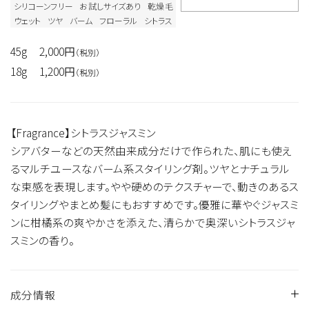
シリコーンフリー
お試しサイズあり
乾燥毛
ウェット
ツヤ
バーム
フローラル
シトラス
45g
2,000円
（税別）
18g
1,200円
（税別）
【Fragrance】シトラスジャスミン
シアバターなどの天然由来成分だけで作られた、肌にも使え
るマルチユースなバーム系スタイリング剤。ツヤとナチュラル
な束感を表現します。やや硬めのテクスチャーで、動きのあるス
タイリングやまとめ髪にもおすすめです。優雅に華やぐジャスミ
ンに柑橘系の爽やかさを添えた、清らかで奥深いシトラスジャ
スミンの香り。
成分情報