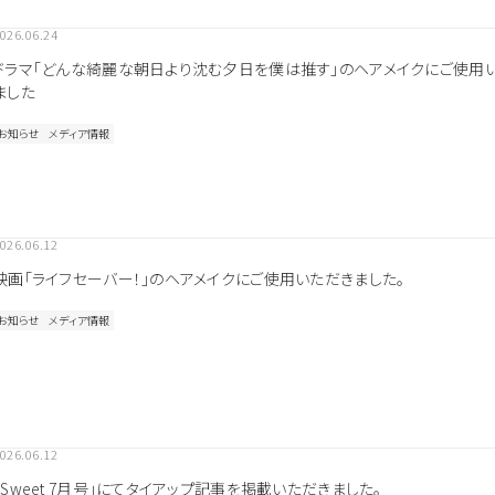
026.06.24
ドラマ「どんな綺麗な朝日より沈む夕日を僕は推す」のヘアメイクにご使用
ました
お知らせ
メディア情報
026.06.12
映画「ライフセーバー！」のヘアメイクにご使用いただきました。
お知らせ
メディア情報
シャンプー＆
洗い流さない
ボディケア
トリートメント
トリートメント
その他
探す
よく検索されるキーワードから探す
026.06.12
ベスコス受賞
シリコーンフリー
オーガニック植物成分配合
「Sweet 7月号」にてタイアップ記事を掲載いただきました。
全て