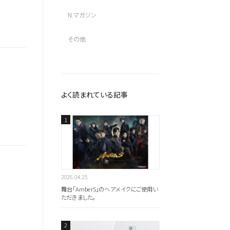
N.マガジン
その他
よく読まれている記事
2026.04.25
舞台「AmberS」のヘアメイクにご使用い
ただきました。