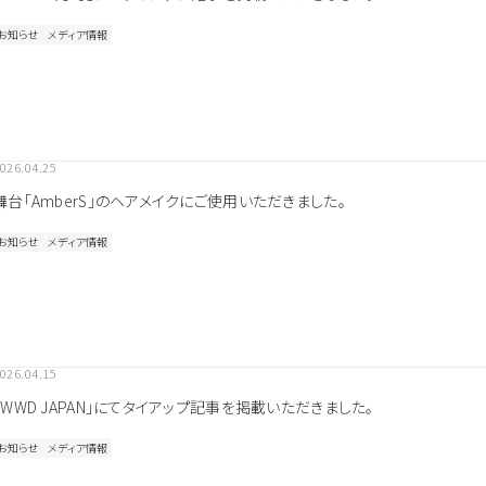
ダメージ毛
ブリーチ毛
お知らせ
メディア情報
クリーム
しっとり
ウッディ
になります。
扱いサロンへお問い合わせください。
取
ンにて施術のみ可能です。
026.04.25
舞台「AmberS」のヘアメイクにご使用いただきました。
お知らせ
メディア情報
026.04.15
「WWD JAPAN」にてタイアップ記事を掲載いただきました。
お知らせ
メディア情報