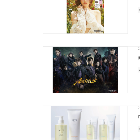
ウェット
オイル
シトラス
こちらの商品はサロン専売品
お買い求めの際はお近くの取
一部プロユース商品は、サロ
2
2