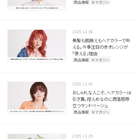
商品情報
N.マガジン
2025.12.08
美髪も肌映えもヘアカラーで叶
える。今季注目の赤オレンジが
「使える」理由
商品情報
N.マガジン
2025.12.01
おしゃれな人こそ、ヘアカラーは
引き算。控えめなのに洒落感際
立つサンドベージュ
商品情報
N.マガジン
2025.11.19