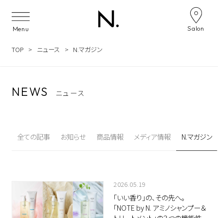
Skip to content
投稿ナビゲーション
Salon
Menu
TOP
ニュース
N.マガジン
NEWS
ニュース
全ての記事
お知らせ
商品情報
メディア情報
N.マガジン
2026.05.19
「いい香り」の、その先へ。
「NOTE by N. アミノシャンプー＆
トリートメント」の３つの機能性