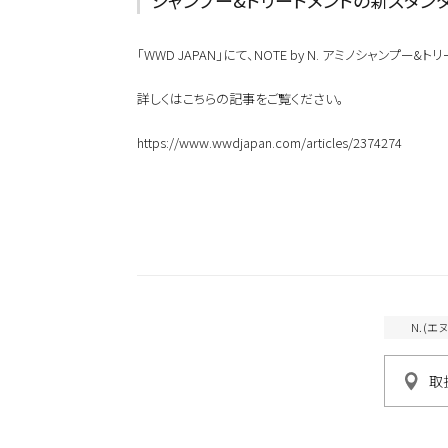
おすすめキーワードから
新商品
メンズ
「WWD JAPAN」にて、NOTE by N. アミノシャン
お試しサイズあり
ウェット
オイル
詳しくはこちらの記事をご覧ください。
シトラス
https://www.wwdjapan.com/articles/2374274
こちらの商品はサロン専売品
お買い求めの際はお近くの取
一部プロユース商品は、サロ
N.(
取