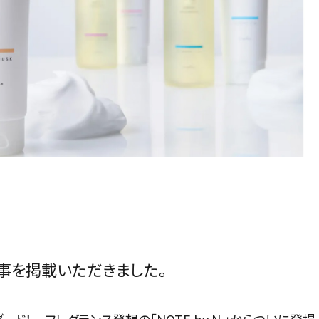
シャンプー＆
洗い流さない
ボディケア
プ記事を掲載いただきました。
トリートメント
トリートメント
その他
ド！ フレグランス発想の「NOTE by N.」からついに登場