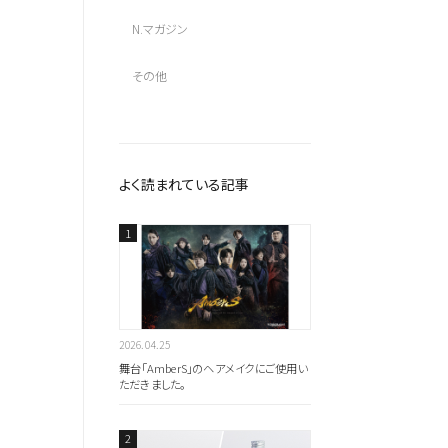
N.マガジン
その他
よく読まれている記事
2026.04.25
舞台「AmberS」のヘアメイクにご使用い
全ての商品を見る
ただきました。