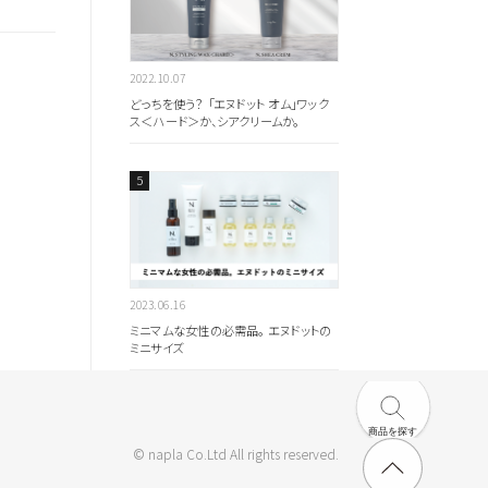
2022.10.07
どっちを使う？ 「エヌドット オム」ワック
ス＜ハード＞か、シアクリームか。
2023.06.16
ミニマムな女性の必需品。 エヌドットの
ミニサイズ
商品を探す
© napla Co.Ltd All rights reserved.