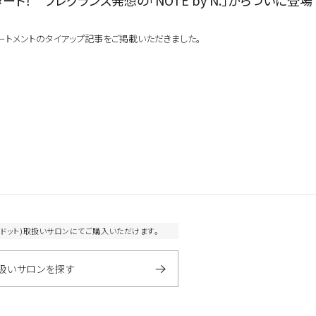
探す
よく検索されるキーワードから探す
ベスコス受賞
シリコーンフリー
プー&トリートメントのタイアップ記事をご掲載いただきました。
オーガニック植物成分配合
全て
ダメージ毛
ブリーチ毛
クリーム
しっとり
ウッディ
になります。
扱いサロンへお問い合わせください。
取
ンにて施術のみ可能です。
エヌドット)取扱いサロンにてご購入いただけます。
扱いサロンを探す