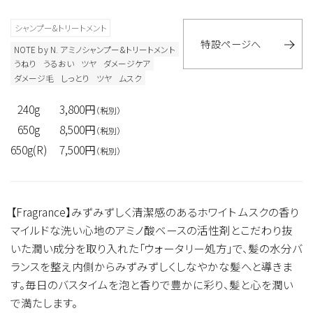
シャンプー&トリートメント
特設ページへ
NOTE by N. アミノシャンプー&トリートメント
うねり
うるおい
ツヤ
ダメージケア
ダメージ毛
しっとり
ツヤ
ムスク
240g
3,800円
（税別）
650g
8,500円
（税別）
650g(R)
7,500円
（税別）
【Fragrance】みずみずしく清潔感のあるホワイト ムスクの香り
マイルドな洗い心地のアミノ酸ベースの活性剤とこだわり抜
いた潤い成分を取り入れた「ウォータリー処方」で、髪の水分バ
ランスを整え内側からみずみずしくしなやかな髪へと導きま
す。毎日のバスタイムを泡と香りで豊かに彩り、髪と心を潤い
で満たします。