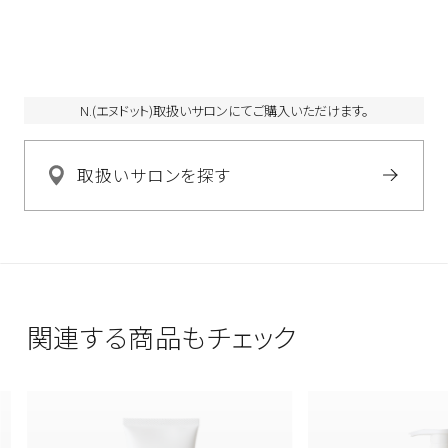
アリン酸フィトステリル、エチルヘキサン酸セチル、アジピン酸
ジイソプロピル、イソステアリン酸イソプロピル、セトリモニウ
ムクロリド、ジココジモニウムクロリド、グリセリン、メトキシフ
ェニルイミノジメチルシクロヘキセニルエチルグリシン、ステア
リン酸、ＢＧ、ラウレス－４、デキストリン、アルギニン、エチドロ
N.(エヌドット)取扱いサロンにてご購入いただけます。
ン酸、乳酸、クエン酸、クエン酸Ｎａ、ＰＰＧ－９０ブチルエーテ
ル、１，２－ヘキサンジオール、トコフェロール、エタノール、イソ
取扱いサロンを探す
プロパノール、ソルビン酸Ｋ、安息香酸Ｎａ、フェノキシエタノー
ル、メチルパラベン、プロピルパラベン、香料
関連する商品もチェック