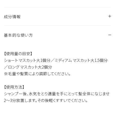
成分情報
基本的な使い方
水、セテアリルアルコール、ジメチコン、ステアルトリモニウム
クロリド、アモジメチコン、セスキマレイン酸イソホロンジアミ
ン、テトラエチルヘキサン酸ペンタエリスリチル、ケラチンアミ
【使用量の目安】
ノ酸、マカデミア種子油、ジグリセリン、シア脂油、ワサビノキ種
ショート マスカット大1個分／ミディアム マスカット大1.5個分
子油、加水分解ヒヨコマメ種子エキス、加水分解エンドウタン
／ロング マスカット大2個分
パク、パルミトイルジペプチド－１８、グリオキシロイルカルボ
※毛量や髪質により調節してください。
システイン、グリオキシロイルケラチンアミノ酸、異性化糖、加
水分解ローヤルゼリータンパク、ツボクサエキス、オウゴン根
【使用方法】
エキス、イタドリ根エキス、カンゾウ根エキス、チャ葉エキス、ロ
シャンプー後、水気をとり適量を手にとって髪全体になじませ
ーズマリー葉エキス、カミツレ花エキス、セイヨウノコギリソウ
2〜3分放置します。その後軽くすすいでください。
エキス、セージ葉エキス、タチジャコウソウ花／葉エキス、カニ
ナバラ果実エキス、ラベンダー花エキス、スクワラン、イソステ