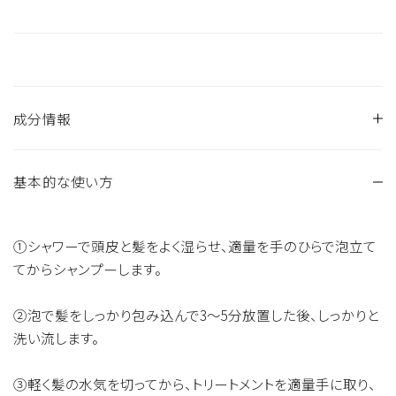
成分情報
基本的な使い方
【シャンプー】
水、（Ｃ１２，１３）パレス－３硫酸Ｎａ、グリセリン、コカミドＤＥ
Ａ、コカミドプロピルベタイン、ラウロアンホ酢酸Ｎａ、セテアレ
①シャワーで頭皮と髪をよく湿らせ、適量を手のひらで泡立て
ス－６０ミリスチルグリコール、ポリクオタニウム－４７、シア脂
てからシャンプーします。
油、γ－ドコサラクトン、加水分解シルク、加水分解ハチミツタン
パク、ブロッコリー種子油、セイヨウノコギリソウエキス、セージ
②泡で髪をしっかり包み込んで3〜5分放置した後、しっかりと
葉エキス、タチジャコウソウ花／葉エキス、カニナバラ果実エキ
洗い流します。
ス、ラベンダー花エキス、ローズマリー葉エキス、ジステアリン
酸グリコール、ポリクオタニウム－１０、ＰＥＧ－２０ソルビタン
③軽く髪の水気を切ってから、トリートメントを適量手に取り、
ココエート、ＢＧ、プロパンジオール、クオタニウム－１８、ベヘ