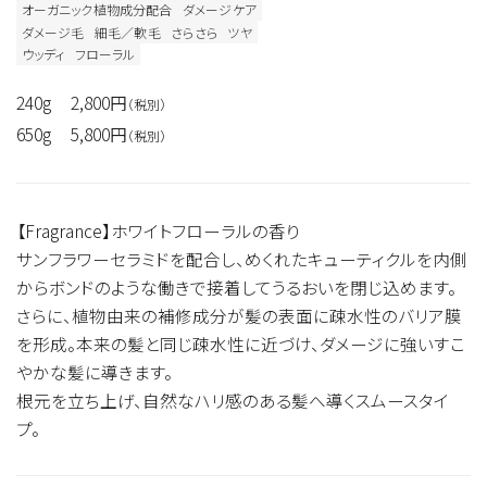
オーガニック植物成分配合
ダメージケア
ダメージ毛
細毛／軟毛
さらさら
ツヤ
ウッディ
フローラル
240g
2,800円
（税別）
650g
5,800円
（税別）
【Fragrance】ホワイトフローラルの香り
サンフラワーセラミドを配合し、めくれたキューティクルを内側
からボンドのような働きで接着してうるおいを閉じ込めます。
さらに、植物由来の補修成分が髪の表面に疎水性のバリア膜
を形成。本来の髪と同じ疎水性に近づけ、ダメージに強いすこ
やかな髪に導きます。
根元を立ち上げ、自然なハリ感のある髪へ導くスムースタイ
プ。