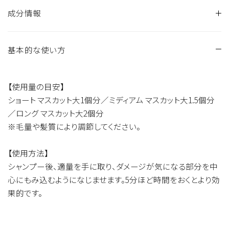
成分情報
基本的な使い方
水、ジメチコン、セテアリルアルコール、グリセリン、ベヘントリ
モニウムクロリド、PPG－3カプリリルエーテル、シア脂、シア脂
油、ブドウ種子油、マカデミアナッツ油、アルガニアスピノサ核
【使用量の目安】
油、スクレロカリアビレア種子油、フラーレン、スクワラン、マヨ
ショート マスカット大1個分／ミディアム マスカット大1.5個分
ラナ葉エキス、ヒマワリ種子エキス、ヒドロキシプロピルトリモ
／ロング マスカット大2個分
ニウム加水分解シルク、ジグルコシル没食子酸、ラウロイルグ
※毛量や髪質により調節してください。
ルタミン酸ジ（フィトステリル／オクチルドデシル）、ダイマージ
リノール酸（フィトステリル／イソステアリル／セチル／ステア
【使用方法】
リル／ベヘニル）、セイヨウノコギリソウエキス、セージ葉エキ
シャンプー後、適量を手に取り、ダメージが気になる部分を中
ス、タチジャコウソウ花／葉エキス、カニナバラ果実エキス、ラ
心にもみ込むようになじませます。5分ほど時間をおくとより効
ベンダー花エキス、ローズマリー葉エキス、ミリスチルアルコー
果的です。
ル、ミリスチン酸PPG－3ベンジルエーテル、ステアリン酸グリ
セリル、トリエチルヘキサノイン、ジカプリル酸PG、オクチルド
デカノール、トリ（カプリル酸／カプリン酸）グリセリル、トリポリ