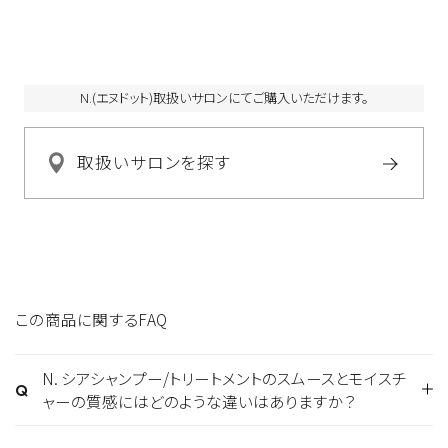
ヒドロキシステアリン酸ジペンタエリスリチル、水添ココグリセ
リル、PPG－52ブチル、PEG－90Ｍ、BG、イソプロパノール、乳
酸、トコフェロール、酢酸トコフェロール、フェノキシエタノー
ル、メチルパラベン、ブチルパラベン、香料
N.(エヌドット)取扱いサロンにてご購入いただけます。
取扱いサロンを探す
この商品に関するFAQ
N. シアシャンプー/トリートメントのスムースとモイスチ
ャーの質感にはどのような違いはありますか？
スムースタイプはハリコシを感じるような仕上がり、モ
イスチャーはしっとりとした仕上がりです。