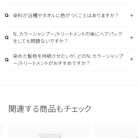
に普段使用しているトリートメントの併用をおすすめし
浴槽や洗面台、皮膚、タオルなどにつく色が定着して落
ます。
染料が浴槽やタオルに色がつくことはありますか？
ちにくい場合がありますので、髪以外につかないようご
注意ください。万が一、ついた場合はすぐに洗い流して
下記をご参考ください。
N. カラーシャンプー/トリートメントの後にヘアパック
ください。
紫・・・あまり色味を入れないハイトーンカラーに使用
をしても問題ないですか？
差し支えございません。
することで黄ばみを抑え透明感を補います。
シルバー・・・寒色系のハイトーンカラーをサポートしま
染めた髪色を持続させたいが、どのN. カラーシャンプ
ー/トリートメントがおすすめですか？
す。
ピンク・・・暖色系のハイトーンカラーをサポートします。
ベージュ・・・ベージュ系のハイトーンカラーをサポート
します。
ブラック・・・ハイトーンからダークトーンへ染めた髪に
おすすめです。
関連する商品もチェック