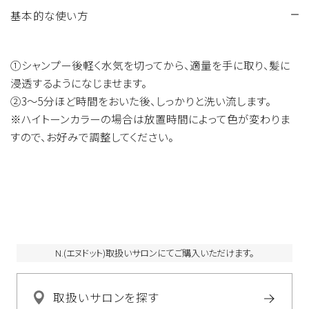
基本的な使い方
水、セタノール、BG、ベヘントリモニウムクロリド、ジメチコン、
ステアルトリモニウムクロリド、水添ナタネ油アルコール、コカ
ミドMEA、オクチルドデカノール、シア脂油、γ-ドコサラクトン、
①シャンプー後軽く水気を切ってから、適量を手に取り、髪に
加水分解シルク、加水分解ハチミツタンパク、ブロッコリー種
浸透するようになじませます。
子油、ポリクオタニウム-47、セイヨウノコギリソウエキス、セー
②3〜5分ほど時間をおいた後、しっかりと洗い流します。
ジ葉エキス、タチジャコウソウ花/葉エキス、カニナバラ果実エ
※ハイトーンカラーの場合は放置時間によって色が変わりま
キス、ラベンダー花エキス、ローズマリー葉エキス、アモジメチ
すので、お好みで調整してください。
コン、ラウロイルグルタミン酸ジ(フィトステリル/オクチルドデシ
ル)、ジカプリル酸PG、トリ(カプリル酸/カプリン酸)グリセリル、
PPG-52ブチル、ジココジモニウムクロリド、ジステアリルジモ
ニウムクロリド、プロパンジオール、クオタニウム-33、フィトス
テロールズ、トコフェロール、イソプロパノール、ラウレス-2、ラ
ウレス-21、合成フルオロフロゴパイト、酸化鉄、乳酸、クエン酸、
エチドロン酸、HEDTA-3Na、安息香酸Na、メチルパラベン、プ
N.(エヌドット)取扱いサロンにてご購入いただけます。
ロピルパラベン、香料、(+/-)HC青2、HC黄4、塩基性青99、塩基
性茶16、塩基性赤76、紫401、黒401、黄406、橙205、赤227
取扱いサロンを探す