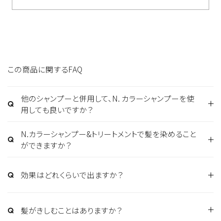
この商品に関するFAQ
他のシャンプーと併用して、N. カラーシャンプーを使
用しても良いですか？
基本的に髪が「染まる」というよりも「色持ちをよくす
なりたい色のイメージに合わせて使用間隔を調整し、
る」「黄ばみをおさえる」という特長があります。入って
普段ご使用のシャンプーとの併用も可能です。
N.カラーシャンプー&トリートメントで髪を染めること
いる染料は塩基性染料、HC染料、直接染料の３種類で
ができますか？
す。
ヘアカラー直後の1週間を目安に使い続けると効果が
トリートメントが髪をコーディングして染料の流出をお
効果はどれくらいで出ますか？
実感できます。1、2日ではほとんど違いがわかりません
さえるという特長があり、一緒に使うのがおすすめで
ので、まずは1週間続けていただくことをおすすめしま
す。
保湿成分を多く使用し、きしみは少なくなっています。
す。
髪がきしむことはありますか？
もし気になる場合は、シャンプーとトリートメントの間