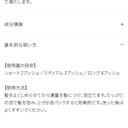
で満たします。
成分情報
基本的な使い方
水、ラウロイルメチルアラニンＮａ、コカミドプロピルベタイン、
ココイルグルタミン酸ＴＥA、コカミドメチルＭＥＡ、ラウリミノ
ジプロピオン酸Ｎａ、スルホコハク酸（Ｃ１２－１４）パレス－２
【使用量の目安】
－２Ｎａ、ラウラミノプロピオン酸Ｎａ、ジラウロイルグルタミン
ショート 2プッシュ／ミディアム 3プッシュ／ロング 4プッシュ
酸リシンＮａ、ラウロアンホ酢酸Ｎａ、ココイルグルタミン酸Ｎ
ａ、シア脂油、ワサビノキ種子油、加水分解ヒヨコマメ種子エキ
【使用方法】
ス、ヘキサ（ヒドロキシステアリン酸／ステアリン酸／ロジン
髪をよくしめらせてから適量を髪につけ、泡立てます。たっぷり
酸）ジペンタエリスリチル、パルミトイルジペプチド－１８、グリ
の泡で髪を包み、1~3分泡パックすると効果的です。洗った後は
オキシロイルカルボシステイン、グリオキシロイルケラチンアミ
よくすすいでください。
ノ酸、異性化糖、ハマメリス葉エキス、ツボクサエキス、オウゴン
根エキス、イタドリ根エキス、カンゾウ根エキス、チャ葉エキス、
ローズマリー葉エキス、カミツレ花エキス、セイヨウノコギリソ