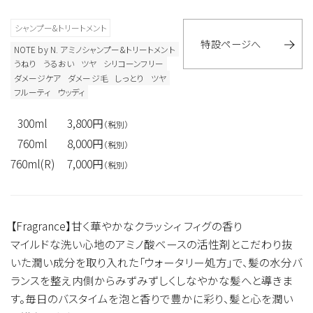
シャンプー&トリートメント
特設ページへ
NOTE by N. アミノシャンプー&トリートメント
うねり
うるおい
ツヤ
シリコーンフリー
ダメージケア
ダメージ毛
しっとり
ツヤ
フルーティ
ウッディ
300ml
3,800円
（税別）
760ml
8,000円
（税別）
760ml(R)
7,000円
（税別）
【Fragrance】甘く華やかなクラッシィ フィグの香り
マイルドな洗い心地のアミノ酸ベースの活性剤とこだわり抜
いた潤い成分を取り入れた「ウォータリー処方」で、髪の水分バ
ランスを整え内側からみずみずしくしなやかな髪へと導きま
す。毎日のバスタイムを泡と香りで豊かに彩り、髪と心を潤い