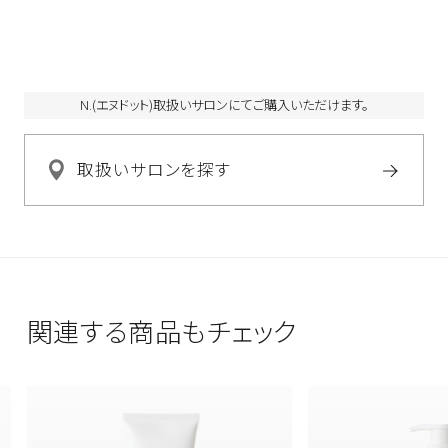
ウエキス、セージ葉エキス、タチジャコウソウ花／葉エキス、カ
ニナバラ果実エキス、ラベンダー花エキス、グリコシルトレハロ
ース、シクロヘキサン－１，４－ジカルボン酸ビスエトキシジグ
リコール、ＰＣＡイソステアリン酸ＰＥＧ－４０水添ヒマシ油、セ
N.(エヌドット)取扱いサロンにてご購入いただけます。
テアレス－６０ミリスチルグリコール、加水分解水添デンプン、
ＰＰＧ－３カプリリルエーテル、ヤシ油脂肪酸ＰＥＧ－７グリセ
取扱いサロンを探す
リル、ＰＥＧ－２０ソルビタンココエート、ＰＥＧ－４０水添ヒマ
シ油、ポリクオタニウム－７、ポリクオタニウム－１０、ポリクオ
タニウム－４７、ポリクオタニウム－２２、ホホバ種子油、メトキ
シフェニルイミノジメチルシクロヘキセニルエチルグリシン、ス
テアリン酸、イヌリン、ＢＧ、ラウレス－４、乳酸、乳酸Ｎａ、クエ
ン酸、クエン酸Ｎａ、１，２－ヘキサンジオール、トコフェロール、
関連する商品もチェック
エチドロン酸、ＥＤＴＡ－２Ｎａ、ソルビン酸Ｋ、安息香酸Ｎａ、フ
ェノキシエタノール、メチルパラベン、プロピルパラベン、香料