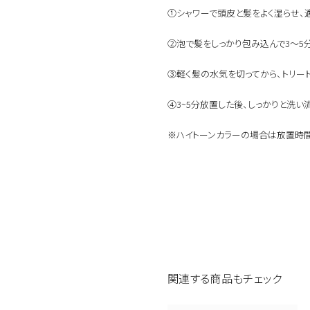
新商品
メンズ
①シャワーで頭皮と髪をよく湿らせ、
お試しサイズあり
ウェット
オイル
②泡で髪をしっかり包み込んで3〜5
シトラス
③軽く髪の水気を切ってから、トリー
④3~5分放置した後、しっかりと洗い
こちらの商品はサロン専売品
お買い求めの際はお近くの取
一部プロユース商品は、サロ
※ハイトーンカラーの場合は放置時間
関連する商品もチェック