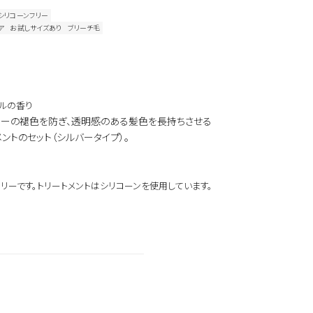
シリコーンフリー
ア
お試しサイズあり
ブリーチ毛
ーラルの香り
ラーの褪色を防ぎ、透明感のある髪色を長持ちさせる
ントのセット（シルバータイプ）。
リーです。トリートメントはシリコーンを使用しています。