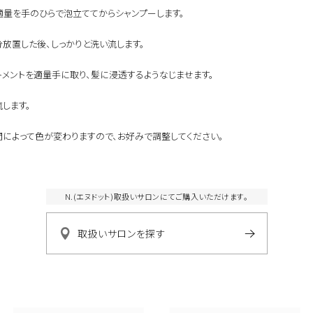
ベスコス受賞
シリコーンフリー
適量を手のひらで泡立ててからシャンプーします。
オーガニック植物成分配合
全て
ダメージ毛
ブリーチ毛
分放置した後、しっかりと洗い流します。
クリーム
しっとり
ウッディ
トメントを適量手に取り、髪に浸透するようなじませます。
流します。
になります。
扱いサロンへお問い合わせください。
取
ンにて施術のみ可能です。
によって色が変わりますので、お好みで調整してください。
N.(エヌドット)取扱いサロンにてご購入いただけます。
取扱いサロンを探す