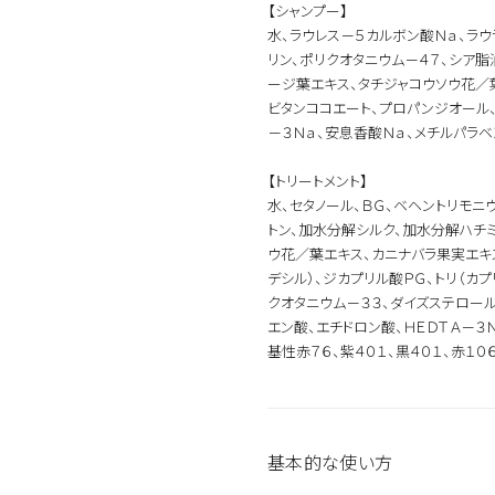
【シャンプー】
水、ラウレス－５カルボン酸Ｎａ、ラウ
リン、ポリクオタニウム－４７、シア脂
ージ葉エキス、タチジャコウソウ花／
ビタンココエート、プロパンジオール、
－３Ｎａ、安息香酸Ｎａ、メチルパラベ
【トリートメント】
水、セタノール、ＢＧ、ベヘントリモニ
トン、加水分解シルク、加水分解ハチミ
ウ花／葉エキス、カニナバラ果実エキ
デシル）、ジカプリル酸ＰＧ、トリ（カ
クオタニウム－３３、ダイズステロール
エン酸、エチドロン酸、ＨＥＤＴＡ－３
基性赤７６、紫４０１、黒４０１、赤１０
カテゴリから探す
スタイリング
基本的な使い方
おすすめキーワードから