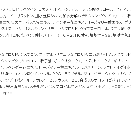
ラミドプロピルベタイン、コカミドＤＥＡ、ＢＧ、ジステアリン酸グリコール、セテアレ
油、γ－ドコサラクトン、加水分解シルク、加水分解ハチミツタンパク、ブロッコリー
葉エキス、カニナバラ果実エキス、ラベンダー花エキス、ローズマリー葉エキス、ポリ
クオタニウム－１８、ベヘントリモニウムクロリド、ダイズステロール、クエン酸、ク
ン、プロピルパラベン、香料、（＋／－）ＨＣ青２、ＨＣ黄４、塩基性青９９、塩基性茶１
ウムクロリド、ジメチコン、ステアルトリモニウムクロリド、コカミドＭＥＡ、オクチルド
ツタンパク、ブロッコリー種子油、ポリクオタニウム－４７、セイヨウノコギリソウエ
ス、ラベンダー花エキス、ローズマリー葉エキス、アモジメチコン、ラウロイルグルタ
プリル酸／カプリン酸）グリセリル、ＰＰＧ－５２ブチル、ジココジモニウムクロリド、
、イソプロパノール、ラウレス－２、ラウレス－２１、合成フルオロフロゴパイト、マイ
Ｎａ、安息香酸Ｎａ、メチルパラベン、プロピルパラベン、香料、（＋／－）ＨＣ青２、Ｈ
６、緑２０
シャンプー＆
洗い流さない
ボディケア
トリートメント
トリートメント
その他
探す
よく検索されるキーワードから探す