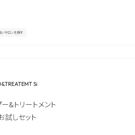
扱いサロンを探す
&TREATEMT Si
プー&トリートメント
 お試しセット