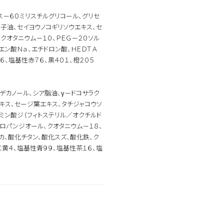
ス－６０ミリスチルグリコール、グリセ
種子油、セイヨウノコギリソウエキス、セ
クオタニウム－１０、ＰＥＧ－２０ソル
エン酸Ｎａ、エチドロン酸、ＨＥＤＴＡ
６、塩基性赤７６、黒４０１、橙２０５
デカノール、シア脂油、γ－ドコサラク
キス、セージ葉エキス、タチジャコウソ
ミン酸ジ（フィトステリル／オクチルド
プロパンジオール、クオタニウム－１８、
カ、酸化チタン、酸化スズ、酸化鉄、ク
Ｃ黄４、塩基性青９９、塩基性茶１６、塩
全ての商品を見る