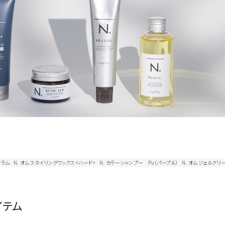
セラム
N. オム スタイリングワックス<ハード>
N. カラーシャンプー Pu（パープル）
N. オム ジェルグリ
イテム