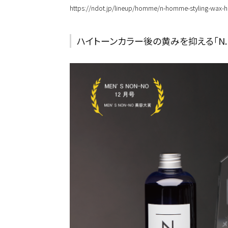
https://ndot.jp/lineup/homme/n-homme-styling-wax-
ハイトーンカラー後の黄みを抑える「N