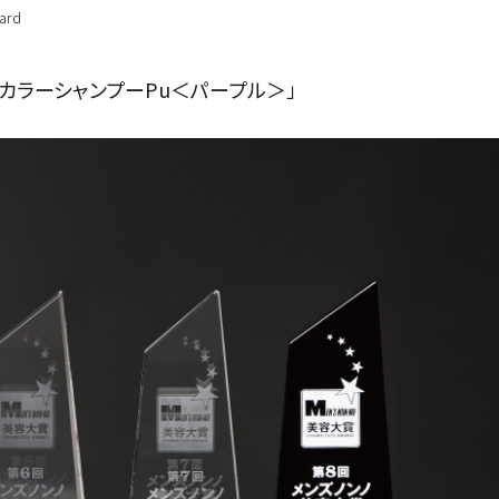
hard
.カラーシャンプーPu＜パープル＞」