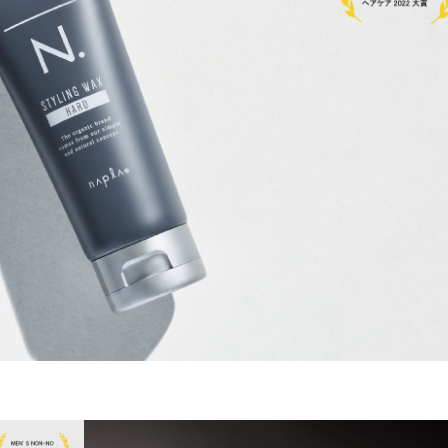
ベスコス受賞
シリコーンフリー
オーガニック植物成分配合
全て
ダメージ毛
ブリーチ毛
クリーム
しっとり
ウッディ
になります。
扱いサロンへお問い合わせください。
取
ンにて施術のみ可能です。