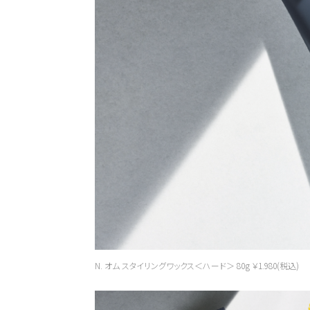
新商品
メンズ
お試しサイズあり
ウェット
オイル
シトラス
こちらの商品はサロン専売品
お買い求めの際はお近くの取
一部プロユース商品は、サロ
N. オム スタイリングワックス＜ハード＞ 80g ￥1.980(税込)