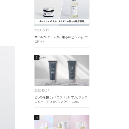
2023.05.19
オイルか、バームか。 知るほどハマる、エ
ヌドット
2022.10.07
どっちを使う？ 「エヌドット オム」ワック
ス＜ハード＞か、シアクリームか。