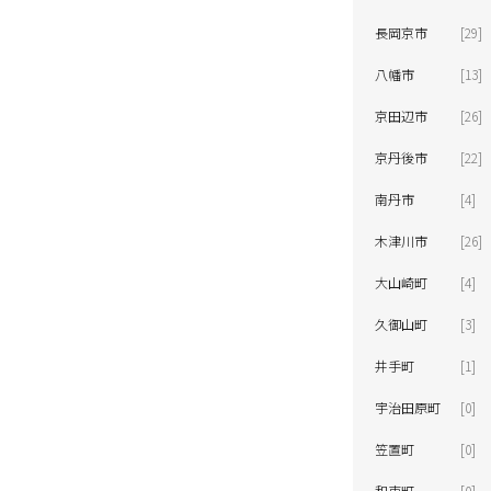
長岡京市
[29]
になります。
扱いサロンへお問い合わせください。
取
ンにて施術のみ可能です。
八幡市
[13]
京田辺市
[26]
京丹後市
[22]
南丹市
[4]
木津川市
[26]
大山崎町
[4]
久御山町
[3]
井手町
[1]
宇治田原町
[0]
笠置町
[0]
和束町
[0]