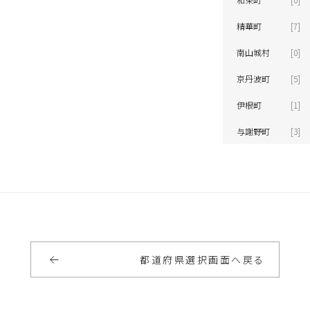
精華町
[7]
南山城村
[0]
京丹波町
[5]
伊根町
[1]
与謝野町
[3]
都道府県選択画面へ戻る