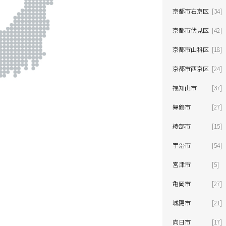
京都市右京区
[34]
京都市伏見区
[42]
京都市山科区
[18]
京都市西京区
[24]
福知山市
[37]
舞鶴市
[27]
シャンプー＆
洗い流さない
ボディケア
トリートメント
トリートメント
その他
綾部市
[15]
宇治市
[54]
探す
よく検索されるキーワードから探す
宮津市
[5]
ベスコス受賞
シリコーンフリー
オーガニック植物成分配合
全て
亀岡市
[27]
ダメージ毛
ブリーチ毛
城陽市
[21]
クリーム
しっとり
ウッディ
向日市
[17]