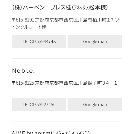
（株）ハーベン ブレス桂（ｱﾈｯｸｽ松本様）
〒615-8191 京都府京都市西京区川島有栖川町１７ ツ
インクルコート桂
TEL：0753944748
Google map
Ｎｏｂｌｅ．
〒615-8125 京都府京都市西京区川島調子町３４－１
TEL：0753927150
Google map
AIME by noism(ｴｲﾐｰ ﾊﾞｲ ﾉｲｽﾞ)