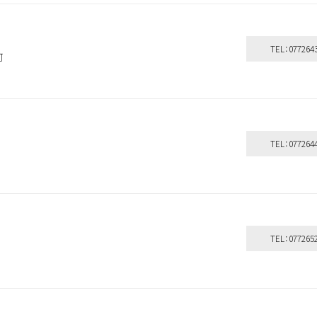
ンにて施術のみ可能です。
TEL：077264
河
TEL：077264
TEL：077265