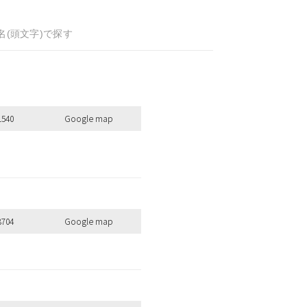
名(頭文字)で探す
1540
Google map
8704
Google map