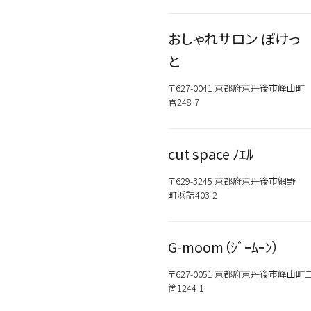
おしゃれサロン ぽけっ
と
〒627-0041 京都府京丹後市峰山町
カテゴリから探す
菅248-7
スタイリング
cut space ﾉｴﾙ
おすすめキーワードから
〒629-3245 京都府京丹後市網野
新商品
メンズ
町浜詰403-2
お試しサイズあり
ウェット
オイル
G-moom（ｼﾞｰﾑｰﾝ）
シトラス
〒627-0051 京都府京丹後市峰山町
箇1244-1
こちらの商品はサロン専売品
お買い求めの際はお近くの取