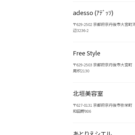
一部プロユース商品は、サロ
adesso (ｱﾃﾞｯｿ)
〒629-2502 京都府京丹後市大宮町
辺3236-2
Free Style
〒629-2503 京都府京丹後市大宮町
周枳2130
北垣美容室
〒627-0131 京都府京丹後市弥栄町
和田野986
あとりえシエル