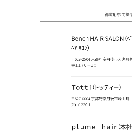
都道府県で探
Bench HAIR SALON（ﾍ
ﾍｱ ｻﾛﾝ）
〒629-2504 京都府京丹後市大宮町
寺１１７０－１０
Ｔｏｔｔｉ（トッティー）
〒627-0004 京都府京丹後市峰山町
荒山1220-1
ｐｌｕｍｅ ｈａｉｒ（本社