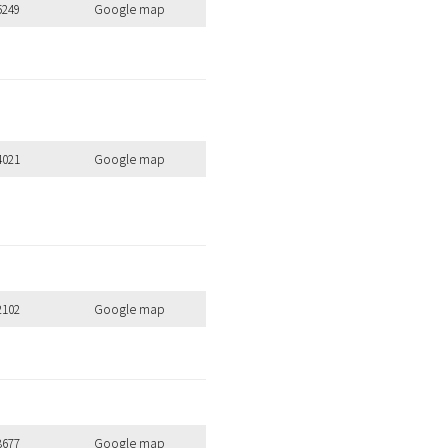
5249
Google map
4021
Google map
2102
Google map
8677
Google map