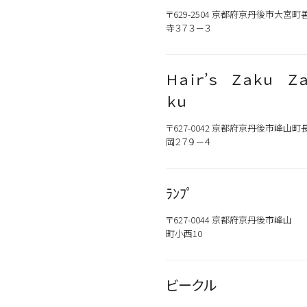
〒629-2504 京都府京丹後市大宮町
寺３７３－３
Ｈａｉｒ’ｓ Ｚａｋｕ Ｚ
ｋｕ
〒627-0042 京都府京丹後市峰山町
岡２７９－４
ﾗﾝﾌﾟ
〒627-0044 京都府京丹後市峰山
町小西10
ビークル