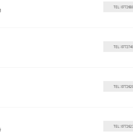
TEL：077268
周
TEL：077274
TEL：077262
TEL：077262
新