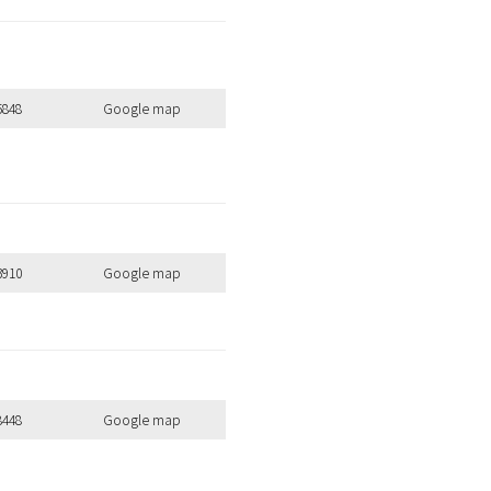
5848
Google map
全ての商品を見る
3910
Google map
のキーワードを見る
8448
Google map
扱いサロンはこちら