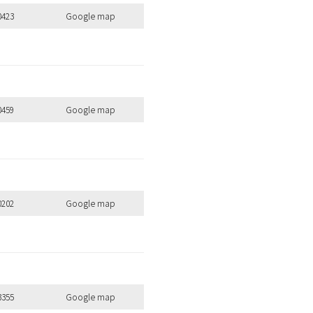
0423
Google map
0459
Google map
0202
Google map
3355
Google map