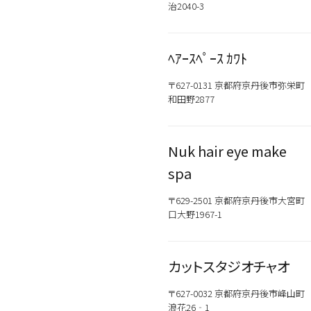
治2040-3
ﾍｱｰｽﾍﾟｰｽ ｶﾜﾄ
〒627-0131 京都府京丹後市弥栄町
和田野2877
Nuk hair eye make
spa
〒629-2501 京都府京丹後市大宮町
口大野1967-1
カットスタジオチャオ
〒627-0032 京都府京丹後市峰山町
浪花26‐1