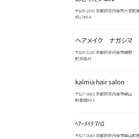
〒629-2503 京都府京丹後市大宮町
枳1749-4
ヘアメイク ナガシマ
〒629-3245 京都府京丹後市網野
町浜詰45
kalmia hair salon
〒627-0042 京都府京丹後市峰山
町長岡90-1
ﾍｱｰﾒｲｸ ﾏﾊﾛ
〒627-0043 京都府京丹後市峰山町