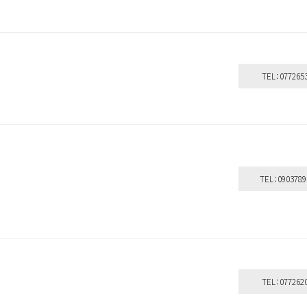
TEL：077265
TEL：0903789
TEL：077262