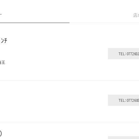
す
店
ﾞﾝﾁ
TEL：077268
善王
TEL：077260
）