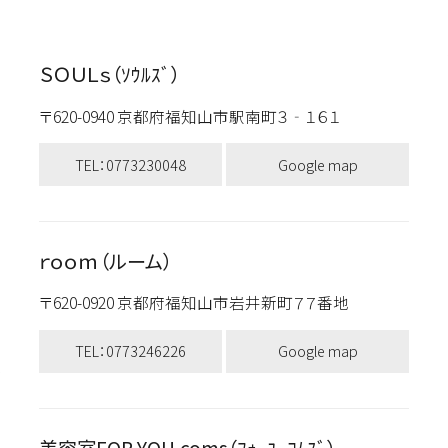
ＳＯＵＬｓ（ｿｳﾙｽﾞ）
〒620-0940 京都府福知山市駅南町３‐１６１
TEL：0773230048
Google map
ｒｏｏｍ（ルーム）
〒620-0920 京都府福知山市岩井新町７７番地
TEL：0773246226
Google map
美容室FOR YOU.coms（ﾌｫｰﾕｰｺﾑｽﾞ）