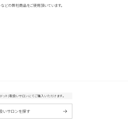
探す
よく検索されるキーワードから探す
ットなどの弊社商品をご使用頂いています。
ベスコス受賞
シリコーンフリー
オーガニック植物成分配合
全て
ダメージ毛
ブリーチ毛
クリーム
しっとり
ウッディ
になります。
扱いサロンへお問い合わせください。
取
ンにて施術のみ可能です。
エヌドット)取扱いサロンにてご購入いただけます。
扱いサロンを探す