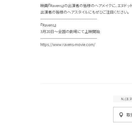
おすすめキーワードから
映画『Ravens』の出演者の皆様のヘアメイクに、エヌド
新商品
メンズ
出演者の皆様のヘアスタイルにもぜひご注目ください。
お試しサイズあり
------------------------------------------------
ウェット
オイル
『Ravens』
シトラス
3月28日〜全国の劇場にて上映開始
------------------------------------------------
https://www.ravens-movie.com/
こちらの商品はサロン専売品
お買い求めの際はお近くの取
一部プロユース商品は、サロ
N.(
取