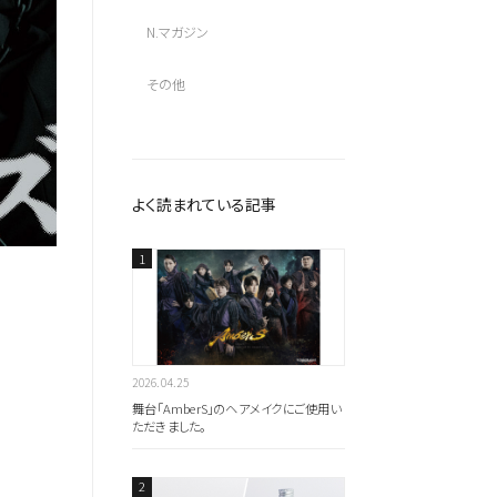
N.マガジン
その他
よく読まれている記事
2026.04.25
舞台「AmberS」のヘアメイクにご使用い
全ての商品を見る
ただきました。