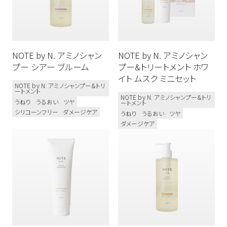
お試しサイズあり
リフィルあり
髪質のお悩み
NOTE by N. アミノシャン
NOTE by N. アミノシャン
うねり
ダメージ毛
ブリーチ毛
プー シアー ブルーム
プー&トリートメント ホワ
イト ムスク ミニセット
乾燥毛
多毛／硬毛
細毛／軟毛
NOTE by N. アミノシャンプー&トリ
ートメント
NOTE by N. アミノシャンプー&トリ
うねり
うるおい
ツヤ
ートメント
シリコーンフリー
ダメージケア
うねり
うるおい
ツヤ
使用感
ダメージケア
うるおい
フォーム
ウェット
オイル
グリース
クリーム
さらさら
ジェル
しっとり
スプレー
ツヤ
バーム
マット
ミスト
ミルク