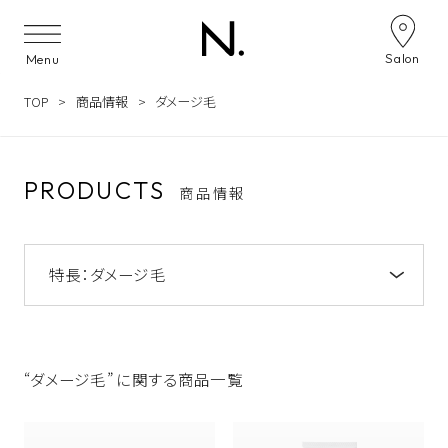
Skip to content
Salon
Menu
TOP
商品情報
ダメージ毛
PRODUCTS
商品情報
特長：
ダメージ毛
注目のキーワード
NOTE by N. アミノシャンプー&トリートメン
ト
“ダメージ毛” に関する商品一覧
うねり
NOTE by N.
うるおい
ツヤ
N. オイルイン シャンプー&トリートメント