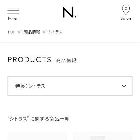
Skip to content
Salon
Menu
TOP
商品情報
シトラス
PRODUCTS
商品情報
特長：
シトラス
注目のキーワード
NOTE by N. アミノシャンプー&トリートメン
ト
“シトラス” に関する商品一覧
うねり
NOTE by N.
うるおい
ツヤ
N. オイルイン シャンプー&トリートメント