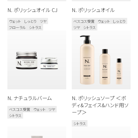
お試しサイズあり
リフィルあり
N. ポリッシュオイル CJ
N. ポリッシュオイル
ウェット
しっとり
ツヤ
ベスコス受賞
ウェット
しっとり
フローラル
シトラス
ツヤ
シトラス
髪質のお悩み
うねり
ダメージ毛
ブリーチ毛
乾燥毛
多毛／硬毛
細毛／軟毛
使用感
うるおい
フォーム
ウェット
オイル
グリース
クリーム
さらさら
ジェル
N. ナチュラルバーム
N. ポリッシュソープ ＜ボ
ディ&フェイス&ハンド用ソ
しっとり
スプレー
ツヤ
バーム
ベスコス受賞
ウェット
ツヤ
ープ＞
シトラス
マット
ミスト
ミルク
シトラス