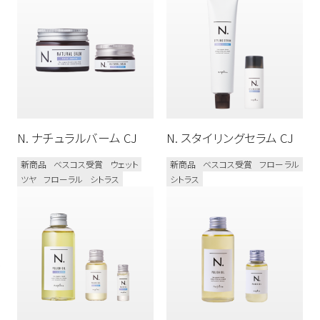
ボディケア
N. スタイリング
新商品
N. オム
N. カラーシャンプー&トリートメント
メンズ
N. シアシャンプー&トリートメント
N. ナチュラルバーム CJ
N. スタイリングセラム CJ
N. シア ドライシャンプー
新商品
ベスコス受賞
ウェット
新商品
ベスコス受賞
フローラル
N. シアオイル / N. シアミルク
ツヤ
フローラル
シトラス
シトラス
N. モイスチャーハンドゲル
N. ポリッシュソープ
プロユース
ベスコス受賞
シリコーンフリー
オーガニック植物成分配合
ダメージケア
カラーケア