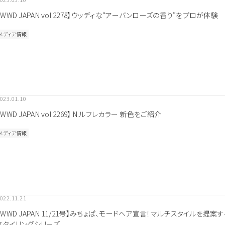
ベスコス受賞
シリコーンフリー
オーガニック植物成分配合
【WWD JAPAN vol.2278】ウッディな“アーバンローズの香り”をプロが体験
全て
ダメージ毛
ブリーチ毛
メディア情報
クリーム
しっとり
ウッディ
になります。
扱いサロンへお問い合わせください。
取
ンにて施術のみ可能です。
023.01.10
【WWD JAPAN vol.2269】 N.ルフレカラー 新色をご紹介
メディア情報
022.11.21
【WWD JAPAN 11/21号】みちょぱ、モードヘア宣言！マルチスタイルを提案する
スタイリングシリーズ