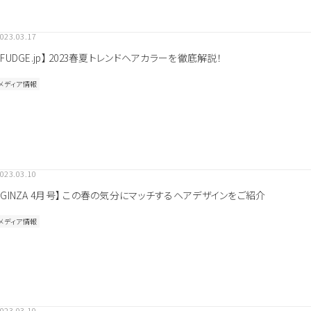
023.03.17
【FUDGE.jp】 2023春夏トレンドヘアカラーを徹底解説！
メディア情報
023.03.10
【GINZA 4月号】 この春の気分にマッチするヘアデザインをご紹介
メディア情報
シャンプー＆
洗い流さない
ボディケア
トリートメント
トリートメント
その他
探す
よく検索されるキーワードから探す
023.03.10