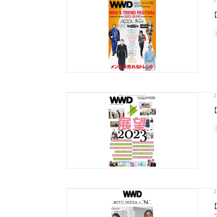
新商品
メンズ
お試しサイズあり
ウェット
オイル
シトラス
こちらの商品はサロン専売品
お買い求めの際はお近くの取
一部プロユース商品は、サロ
2
2