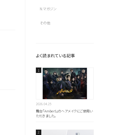
N.マガジン
その他
よく読まれている記事
2026.04.25
舞台「AmberS」のヘアメイクにご使用い
ただきました。