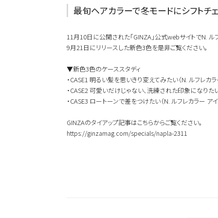
最旬ヘアカラーで冬モードにシフトチェ
おすすめキーワードから
新商品
メンズ
11月10日に公開された「GINZA」公式webサイトでN.
お試しサイズあり
9月21日にリリースした新色3色を是非ご覧ください。
ウェット
オイル
シトラス
▼新色3色のケーススタディ
・CASE1 明るい髪を思いきり変えてみたい（N. ルフレカラ
・CASE2 可愛いだけじゃない、洗練された印象になりたい（
こちらの商品はサロン専売品
・CASE3 ロートーンで差をつけたい（N. ルフレカラー アイ
お買い求めの際はお近くの取
一部プロユース商品は、サロ
GINZAのタイアップ記事はこちらからご覧ください。
https://ginzamag.com/specials/napla-2311