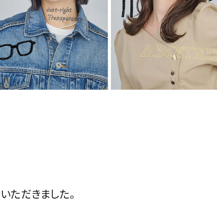
シャンプー＆
洗い流さない
ボディケア
介いただきました。
トリートメント
トリートメント
その他