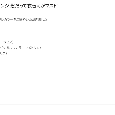
ンジ 髪だって衣替えがマスト！
探す
よく検索されるキーワードから探す
ベスコス受賞
シリコーンフリー
 ルフレカラーをご紹介いただきました。
オーガニック植物成分配合
全て
ダメージ毛
ブリーチ毛
クリーム
しっとり
ウッディ
ー ラピス）
N. ルフレカラー アメトリン）
になります。
リス）
扱いサロンへお問い合わせください。
取
ンにて施術のみ可能です。