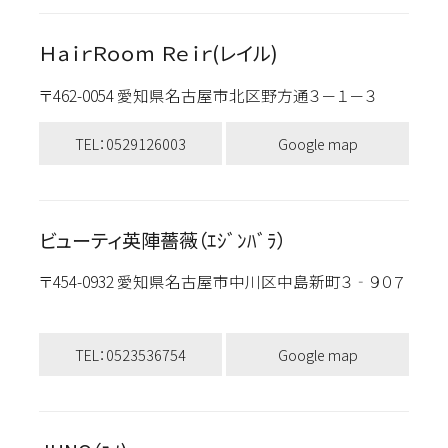
ＨａｉｒＲｏｏｍ Ｒｅｉｒ(レイル)
〒462-0054 愛知県名古屋市北区野方通３－１－３
TEL：0529126003
Google map
ビューティ英陣薔薇（ｴｼﾞﾝﾊﾞﾗ）
〒454-0932 愛知県名古屋市中川区中島新町３‐９０７
TEL：0523536754
Google map