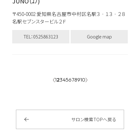
JUNO（ﾕﾉ)
〒450-0002 愛知県名古屋市中村区名駅３‐１３‐２８
名駅セブンスタービル２Ｆ
TEL：0525863123
Google map
1
2
3
4
5
6
7
8
9
10
サロン検索
TOP
へ戻る