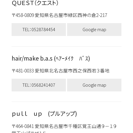
ＱＵＥＳＴ（クエスト）
〒458-0809 愛知県名古屋市緑区西神の倉2-217
TEL：0528784454
Google map
hair/make b.a.s (ﾍｱｰﾒｲｸ ﾊﾞｽ)
〒481-0033 愛知県北名古屋市西之保西若３番地
TEL：0568241407
Google map
ｐｕｌｌ ｕｐ (プルアップ)
〒464-0841 愛知県名古屋市千種区覚王山通９－１９
覚王山プラザ１Ｆ