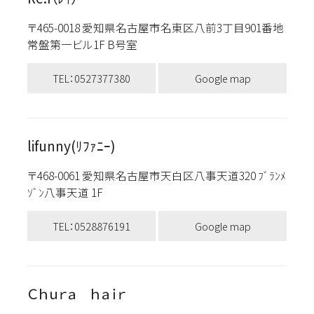
〒465-0018 愛知県名古屋市名東区八前3丁目901番地
常盤第一ビル1F B号室
TEL：0527377380
Google map
lifunny(ﾘﾌｧﾆｰ)
〒468-0061 愛知県名古屋市天白区八事天道320 ﾌﾞﾗﾝﾒ
ｿﾞﾝ八事天道 1F
TEL：0528876191
Google map
Ｃｈｕｒａ ｈａｉｒ