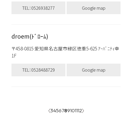
TEL：0526938277
Google map
droem(ﾄﾞﾛｰﾑ)
〒458-0815 愛知県名古屋市緑区徳重5-625 ｱｰﾊﾞﾆﾃｨ幸
1F
TEL：0528488729
Google map
3
4
5
6
7
8
9
10
11
12