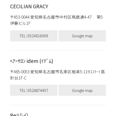
CECILIAN GRACY
〒453-0044 愛知県名古屋市中村区鳥居通4-47 第5
伊藤ビル1F
TEL：0524816009
Google map
ﾍｱｰｻﾛﾝ idem (ｲﾃﾞﾑ)
〒465-0053 愛知県名古屋市名東区極楽5-119 ｴｽﾃｰﾄ高
針台1F-C
TEL：0528874457
Google map
Re:I（ﾚｲ）