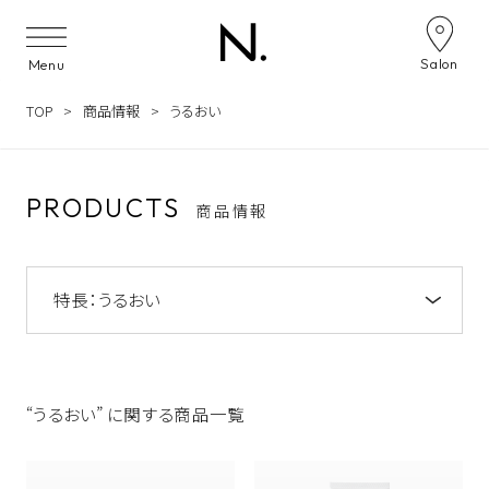
Skip to content
Salon
Menu
TOP
商品情報
うるおい
PRODUCTS
商品情報
特長：
うるおい
注目のキーワード
NOTE by N. アミノシャンプー&トリートメン
ト
“うるおい” に関する商品一覧
うねり
NOTE by N.
うるおい
ツヤ
N. オイルイン シャンプー&トリートメント