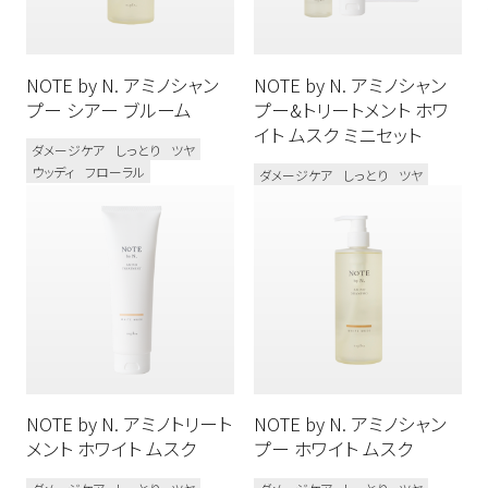
お試しサイズあり
リフィルあり
NOTE by N. アミノシャン
NOTE by N. アミノシャン
髪質のお悩み
プー シアー ブルーム
プー&トリートメント ホワ
イト ムスク ミニセット
うねり
ダメージ毛
ブリーチ毛
ダメージケア
しっとり
ツヤ
ウッディ
フローラル
ダメージケア
しっとり
ツヤ
乾燥毛
多毛／硬毛
細毛／軟毛
使用感
うるおい
フォーム
ウェット
オイル
グリース
クリーム
さらさら
ジェル
しっとり
スプレー
ツヤ
バーム
マット
ミスト
ミルク
NOTE by N. アミノトリート
NOTE by N. アミノシャン
メント ホワイト ムスク
プー ホワイト ムスク