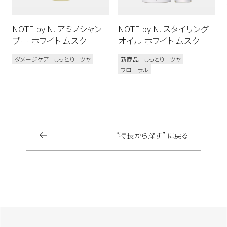
お試しサイズあり
リフィルあり
NOTE by N. アミノシャン
NOTE by N. スタイリング
プー ホワイト ムスク
オイル ホワイト ムスク
髪質のお悩み
ダメージケア
しっとり
ツヤ
新商品
しっとり
ツヤ
うねり
ダメージ毛
ブリーチ毛
フローラル
乾燥毛
多毛／硬毛
細毛／軟毛
使用感
うるおい
フォーム
ウェット
オイル
“特長から探す” に戻る
グリース
クリーム
さらさら
ジェル
しっとり
スプレー
ツヤ
バーム
マット
ミスト
ミルク