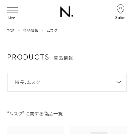
Skip to content
Salon
Menu
TOP
商品情報
ムスク
PRODUCTS
商品情報
特長：
ムスク
注目のキーワード
NOTE by N. アミノシャンプー&トリートメン
ト
“ムスク” に関する商品一覧
うねり
NOTE by N.
うるおい
ツヤ
N. オイルイン シャンプー&トリートメント