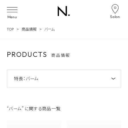
Skip to content
Salon
Menu
TOP
商品情報
バーム
PRODUCTS
商品情報
特長：
バーム
注目のキーワード
NOTE by N. アミノシャンプー&トリートメン
ト
“バーム” に関する商品一覧
うねり
NOTE by N.
うるおい
ツヤ
N. オイルイン シャンプー&トリートメント