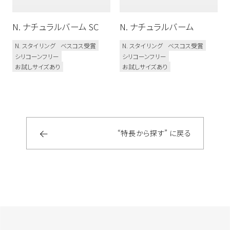
お試しサイズあり
リフィルあり
N. ナチュラルバーム SC
N. ナチュラルバーム
N. スタイリング
ベスコス受賞
N. スタイリング
ベスコス受賞
髪質のお悩み
シリコーンフリー
シリコーンフリー
うねり
ダメージ毛
ブリーチ毛
お試しサイズあり
お試しサイズあり
乾燥毛
多毛／硬毛
細毛／軟毛
使用感
“特長から探す” に戻る
うるおい
フォーム
ウェット
オイル
グリース
クリーム
さらさら
ジェル
しっとり
スプレー
ツヤ
バーム
マット
ミスト
ミルク