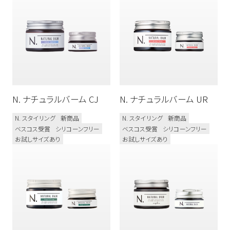
ボディケア
N. スタイリング
新商品
N. オム
N. カラーシャンプー&トリートメント
メンズ
N. シアシャンプー&トリートメント
N. ナチュラルバーム CJ
N. ナチュラルバーム UR
N. シア ドライシャンプー
N. スタイリング
新商品
N. スタイリング
新商品
N. シアオイル / N. シアミルク
ベスコス受賞
シリコーンフリー
ベスコス受賞
シリコーンフリー
お試しサイズあり
お試しサイズあり
N. モイスチャーハンドゲル
N. ポリッシュソープ
プロユース
ベスコス受賞
シリコーンフリー
オーガニック植物成分配合
ダメージケア
カラーケア