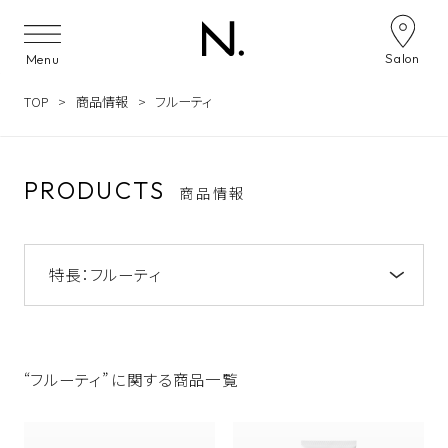
Skip to content
Salon
Menu
TOP
商品情報
フルーティ
PRODUCTS
商品情報
特長：
フルーティ
注目のキーワード
NOTE by N. アミノシャンプー&トリートメン
ト
“フルーティ” に関する商品一覧
うねり
NOTE by N.
うるおい
ツヤ
N. オイルイン シャンプー&トリートメント