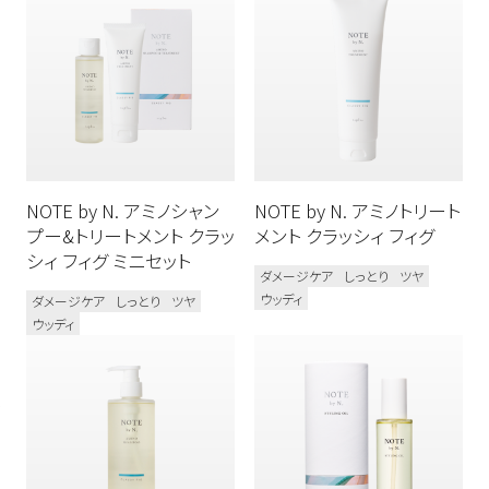
ボディケア
N. スタイリング
新商品
N. オム
N. カラーシャンプー&トリートメント
メンズ
N. シアシャンプー&トリートメント
NOTE by N. アミノシャン
NOTE by N. アミノトリート
N. シア ドライシャンプー
プー&トリートメント クラッ
メント クラッシィ フィグ
N. シアオイル / N. シアミルク
シィ フィグ ミニセット
ダメージケア
しっとり
ツヤ
ウッディ
N. モイスチャーハンドゲル
ダメージケア
しっとり
ツヤ
ウッディ
N. ポリッシュソープ
プロユース
ベスコス受賞
シリコーンフリー
オーガニック植物成分配合
ダメージケア
カラーケア