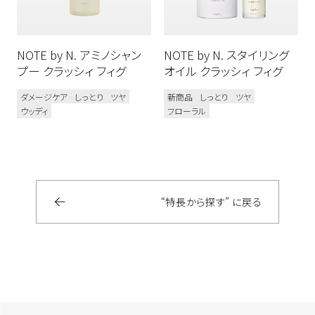
お試しサイズあり
リフィルあり
NOTE by N. アミノシャン
NOTE by N. スタイリング
髪質のお悩み
プー クラッシィ フィグ
オイル クラッシィ フィグ
うねり
ダメージ毛
ブリーチ毛
ダメージケア
しっとり
ツヤ
新商品
しっとり
ツヤ
ウッディ
フローラル
乾燥毛
多毛／硬毛
細毛／軟毛
使用感
うるおい
フォーム
ウェット
オイル
“特長から探す” に戻る
グリース
クリーム
さらさら
ジェル
しっとり
スプレー
ツヤ
バーム
マット
ミスト
ミルク