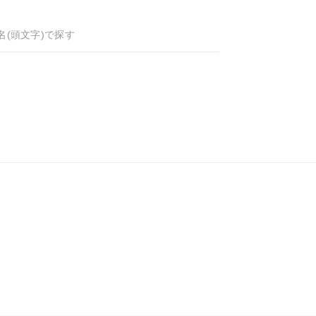
名(頭文字)で探す
のキーワードを見る
扱いサロンはこちら