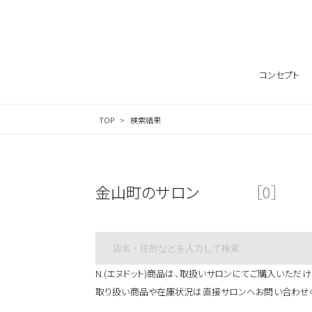
サロン検索ナビゲーション
コンセプト
TOP
検索結果
金山町のサロン
［0］
N.(エヌドット)商品は、取扱いサロンにてご購入いただけ
カテゴリから探す
取り扱い商品や在庫状況は直接サロンへお問い合わせ
スタイリング