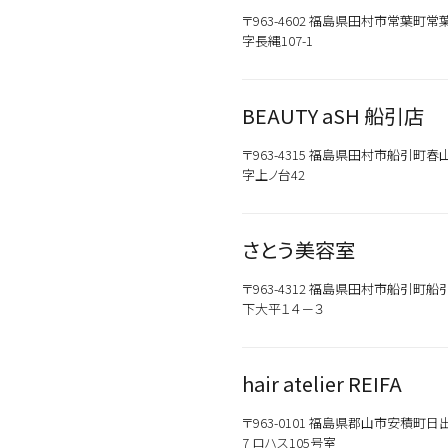
〒963-4602 福島県田村市常葉町常
字長縄107-1
BEAUTY aSH 船引店
カテゴリから探す
スタイリング
〒963-4315 福島県田村市船引町春
字上ノ台42
おすすめキーワードから
さとう美容室
新商品
メンズ
お試しサイズあり
〒963-4312 福島県田村市船引町船
ウェット
オイル
下大平１４－３
シトラス
hair atelier REIFA
こちらの商品はサロン専売品
お買い求めの際はお近くの取
〒963-0101 福島県郡山市安積町日出
一部プロユース商品は、サロ
7 ロハス105号室