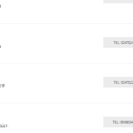
葉
シャンプー＆
洗い流さない
ボディケア
TEL：024782
山
トリートメント
トリートメント
その他
探す
よく検索されるキーワードから探す
ベスコス受賞
シリコーンフリー
TEL：024782
オーガニック植物成分配合
全て
引字
ダメージ毛
ブリーチ毛
クリーム
しっとり
ウッディ
になります。
TEL：0906854
扱いサロンへお問い合わせください。
取
山3-
ンにて施術のみ可能です。