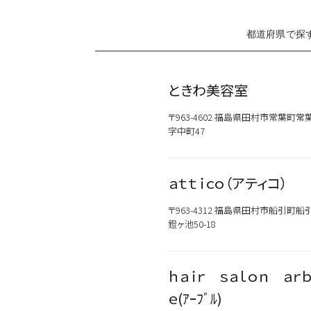
都道府県で探
ときわ美容室
〒963-4602 福島県田村市常葉町常
字中町47
ａｔｔｉｃｏ（アティコ）
〒963-4312 福島県田村市船引町船
鐙ヶ池50-18
ｈａｉｒ ｓａｌｏｎ ａｒｂ
ｅ(ｱｰﾌﾞﾙ)