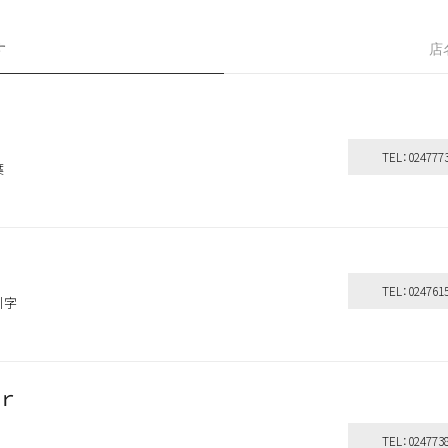
す
店
TEL：024777
葉
TEL：024761
引字
ｒ
TEL：024773