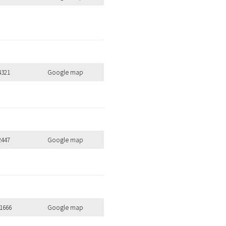
4321
Google map
全ての商品を見る
2447
Google map
のキーワードを見る
1666
Google map
扱いサロンはこちら