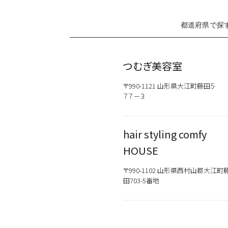
都道府県で探
カテゴリから探す
つむぎ美容室
スタイリング
〒990-1121 山形県大江町藤田５
７７－３
おすすめキーワードから
新商品
メンズ
hair styling comfy
お試しサイズあり
ウェット
オイル
HOUSE
シトラス
〒990-1102 山形県西村山郡大江町
田703-5番地
こちらの商品はサロン専売品
お買い求めの際はお近くの取
一部プロユース商品は、サロ