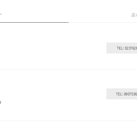
す
店
シャンプー＆
洗い流さない
ボディケア
トリートメント
トリートメント
その他
TEL：023762
探す
よく検索されるキーワードから探す
ベスコス受賞
シリコーンフリー
オーガニック植物成分配合
全て
ダメージ毛
ブリーチ毛
TEL：0907536
クリーム
しっとり
ウッディ
藤
になります。
扱いサロンへお問い合わせください。
取
ンにて施術のみ可能です。