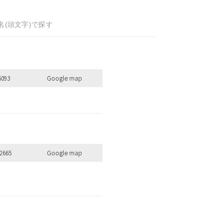
名(頭文字)で探す
全ての商品を見る
6093
Google map
のキーワードを見る
2665
Google map
扱いサロンはこちら