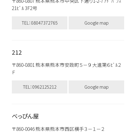
〒860-0807 熊本県熊本市中央区下通り1-2-7 ｱﾄﾞﾊﾞﾝｽ
21ﾋﾞﾙ 3F2号
TEL：08047372765
Google map
212
〒860-0801 熊本県熊本市安政町５－９ 大進第６ﾋﾞﾙ２
Ｆ
TEL：0962125212
Google map
べっぴん屋
〒860-0046 熊本県熊本市西区横手３－１－２