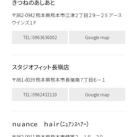
きつねのあしあと
〒862-0942 熊本県熊本市江津２丁目２９－２５ アース
ウインズ１Ｆ
TEL：0963636002
Google map
スタジオフィット長嶺店
〒861-8039 熊本県熊本市長嶺南７丁目６－１
TEL：0962432110
Google map
ｎｕａｎｃｅ ｈａｉｒ（ﾆｭｱﾝｽﾍｱｰ）
〒862-0911 熊本県熊本市健軍２－１８－３０