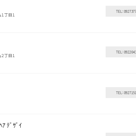
ベスコス受賞
シリコーンフリー
オーガニック植物成分配合
TEL：092737
全て
名１丁目１
ダメージ毛
ブリーチ毛
クリーム
しっとり
ウッディ
になります。
TEL：092204
扱いサロンへお問い合わせください。
取
名２丁目１
ンにて施術のみ可能です。
TEL：092715
ﾍｱ ﾃﾞｻﾞｲ