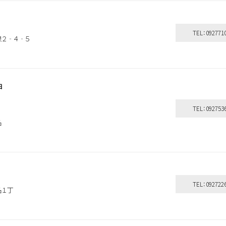
TEL：092771
泉２‐４‐５
神
TEL：092753
名
TEL：092722
名１丁