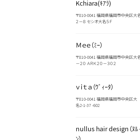
Kchiara(ｷｱﾗ)
新商品
メンズ
お試しサイズあり
〒810-0041 福岡県福岡市中央区大
ウェット
オイル
２－８ セシオ大名５Ｆ
シトラス
Ｍｅｅ（ﾐｰ）
こちらの商品はサロン専売品
お買い求めの際はお近くの取
〒810-0041 福岡県福岡市中央区大
一部プロユース商品は、サロ
－２０ ＡＲＫ２０－３０２
ｖｉｔａ（ｳﾞｨｰﾀ）
〒810-0041 福岡県福岡市中央区大
名2-1-37 -602
nullus hair design（ﾇﾙ 
ﾝ）