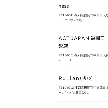
ness
〒810-0041 福岡県福岡市中央区大
－６ ボノボノ大名３Ｆ
ＡＣＴ ＪＡＰＡＮ 福岡三
越店
〒810-0001 福岡県福岡市中央区天
２－１－１
ＲｕＬｉａｎ（ﾙﾘｱﾝ）
カテゴリから探す
スタイリング
〒810-0012 福岡県福岡市中央区白
－２７ ハイム白金１０２
おすすめキーワードから