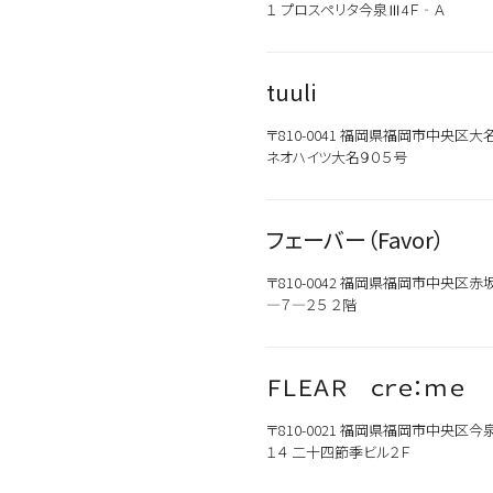
１ プロスペリタ今泉Ⅲ4Ｆ‐Ａ
tuuli
〒810-0041 福岡県福岡市中央区大
ネオハイツ大名９０５号
フェーバー（Favor）
〒810-0042 福岡県福岡市中央区赤
―７―２５ ２階
ＦＬＥＡＲ ｃｒｅ：ｍｅ
〒810-0021 福岡県福岡市中央区今
１４ 二十四節季ビル２Ｆ