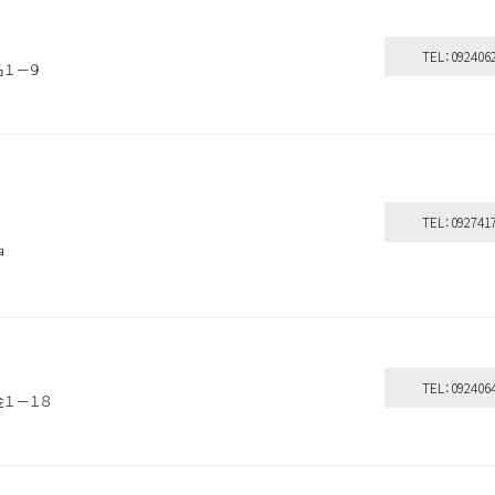
TEL：092406
名１－９
TEL：092741
神
シャンプー＆
洗い流さない
ボディケア
TEL：092406
金１－１８
トリートメント
トリートメント
その他
探す
よく検索されるキーワードから探す