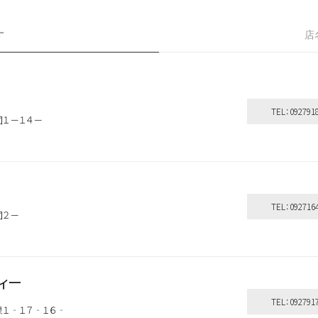
す
店
TEL：092791
固１－１４－
TEL：092716
固２－
ティー
TEL：092791
今泉１‐１７‐１６‐