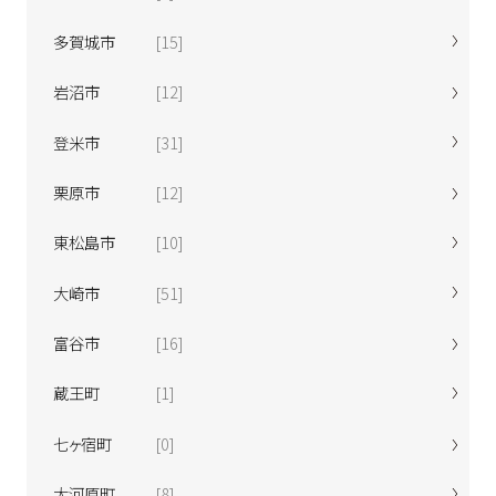
多賀城市
[15]
岩沼市
[12]
登米市
[31]
栗原市
[12]
東松島市
[10]
大崎市
[51]
富谷市
[16]
蔵王町
[1]
七ヶ宿町
[0]
大河原町
[8]