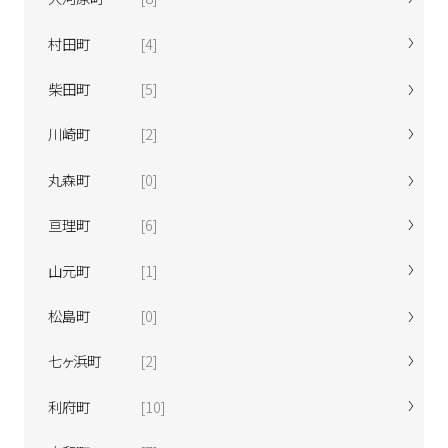
村田町
[4]
柴田町
[5]
川崎町
[2]
丸森町
[0]
亘理町
[6]
山元町
[1]
松島町
[0]
七ヶ浜町
[2]
利府町
[10]