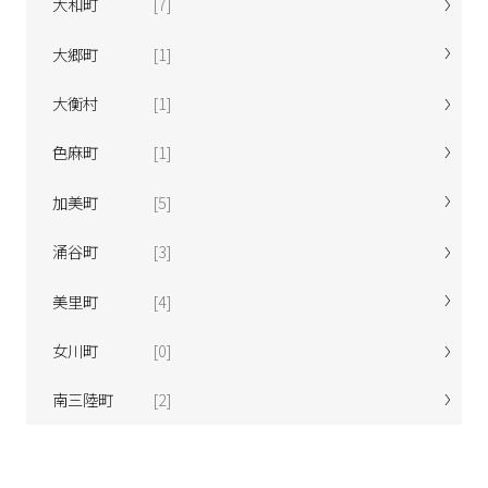
大和町
[7]
大郷町
[1]
大衡村
[1]
色麻町
[1]
加美町
[5]
涌谷町
[3]
美里町
[4]
女川町
[0]
南三陸町
[2]