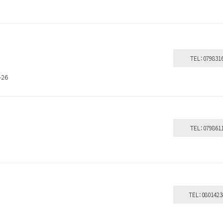
TEL：079831
26
TEL：079861
TEL：0801423