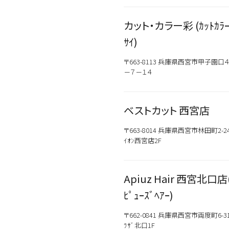
カット・カラー彩 (ｶｯﾄｶﾗ
ｻｲ)
〒663-8113 兵庫県西宮市甲子園口
－７－１４
ベストカット 西宮店
〒663-8014 兵庫県西宮市林田町2-2
ｲｵﾝ西宮店2F
Apiuz Hair 西宮北口店
ﾋﾟｭｰｽﾞﾍｱｰ)
〒662-0841 兵庫県西宮市両度町6-31
ﾗｻﾞ北口1F