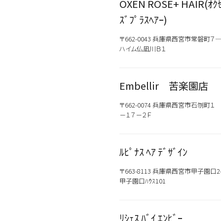
OXEN ROSE+ HAIR(ｵｸ
ｽﾞﾌﾟﾗｽﾍｱｰ)
〒662-0043 兵庫県西宮市常磐町７
ハイム仏凪川Ｂ１
Embellir 苦楽園店
〒662-0074 兵庫県西宮市石刎町１
－１７－２Ｆ
ﾙﾋﾟﾅｽ ﾍｱ ﾃﾞｻﾞｲﾝ
〒663-8113 兵庫県西宮市甲子園口2-
甲子園口ﾊｳｽ101
ﾘｼｪｽ ﾊﾞｲ ｴﾝﾋﾞｰ