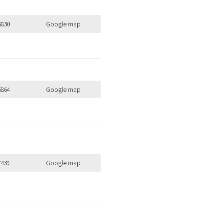
のキーワードを見る
5830
Google map
扱いサロンはこちら
5864
Google map
7439
Google map