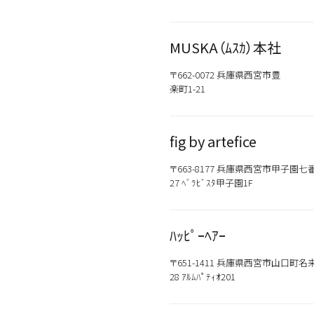
MUSKA（ﾑｽｶ）本社
〒662-0072 兵庫県西宮市豊
楽町1-21
fig by artefice
〒663-8177 兵庫県西宮市甲子園七番
27 ﾍﾞﾗﾋﾞｽﾀ甲子園1F
カテゴリから探す
ﾊｯﾋﾟｰﾍｱｰ
スタイリング
〒651-1411 兵庫県西宮市山口町名来2
28 ｱﾙﾑﾊﾟﾃｨｵ201
おすすめキーワードから