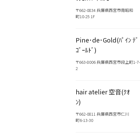
〒662-0834 兵庫県西宮市南昭和
町10-25 1F
Pine･de･Gold(ﾊﾟｲﾝ ﾃﾞ
ｺﾞｰﾙﾄﾞ)
〒663-8006 兵庫県西宮市段上町1-7-
2
hair atelier 空音(ｸｵ
ﾝ)
〒662-0811 兵庫県西宮市仁川
町6-13-30