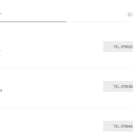
す
店
TEL：079852
-
TEL：079838
a
TEL：079846