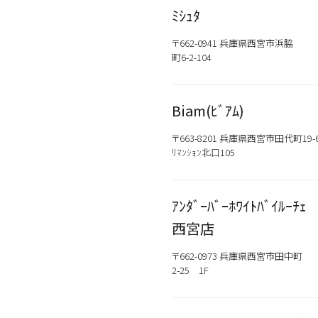
新商品
メンズ
ﾐｼｭﾀ
お試しサイズあり
ウェット
オイル
〒662-0941 兵庫県西宮市浜脇
町6-2-104
シトラス
Biam(ﾋﾞｱﾑ)
こちらの商品はサロン専売品
お買い求めの際はお近くの取
一部プロユース商品は、サロ
〒663-8201 兵庫県西宮市田代町19-6
ﾘﾏﾝｼｮﾝ北口105
ｱﾝﾀﾞｰﾊﾞｰﾎﾜｲﾄﾊﾞｲﾙｰﾁｪ
西宮店
〒662-0973 兵庫県西宮市田中町
2-25 1F