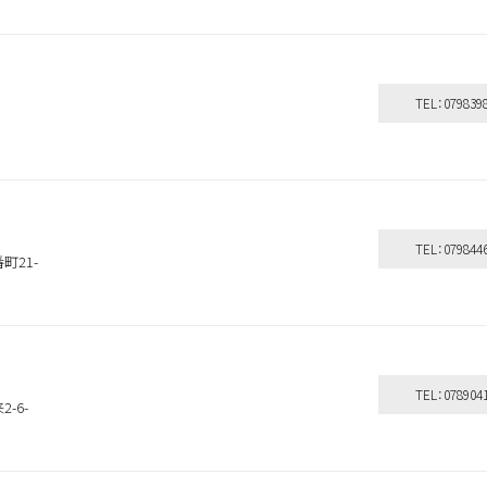
TEL：079839
TEL：079844
町21-
シャンプー＆
洗い流さない
ボディケア
トリートメント
トリートメント
その他
TEL：078904
-6-
探す
よく検索されるキーワードから探す