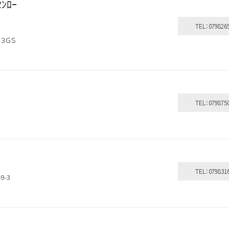
ｾﾝﾛｰ
TEL：079826
―３ＧＳ
TEL：079875
TEL：079831
9-3