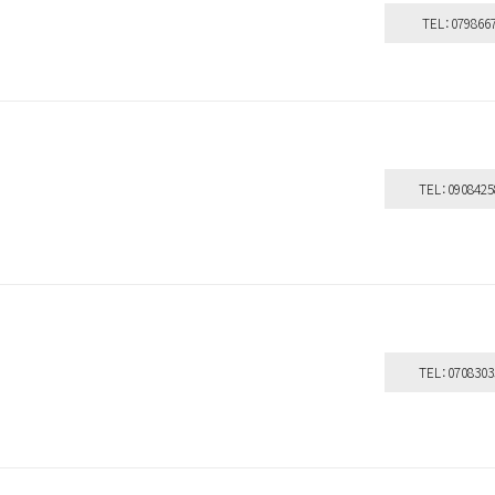
TEL：079866
TEL：0908425
TEL：0708303