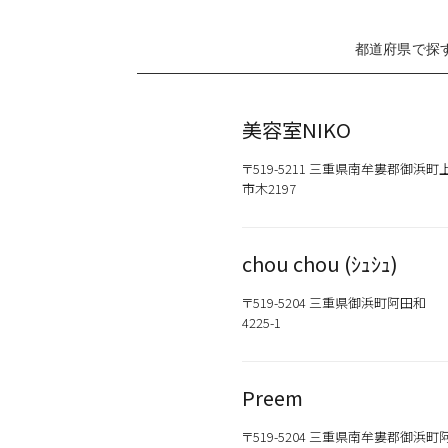
都道府県で探
美容室NIKO
カテゴリから探す
〒519-5211 三重県南牟婁郡御浜町
スタイリング
市木2197
chou chou (ｼｭｼｭ)
おすすめキーワードから
新商品
メンズ
〒519-5204 三重県御浜町阿田和
お試しサイズあり
4225-1
ウェット
オイル
シトラス
Preem
こちらの商品はサロン専売品
〒519-5204 三重県南牟婁郡御浜町