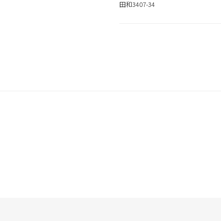
お買い求めの際はお近くの取
田和3407-34
一部プロユース商品は、サロ