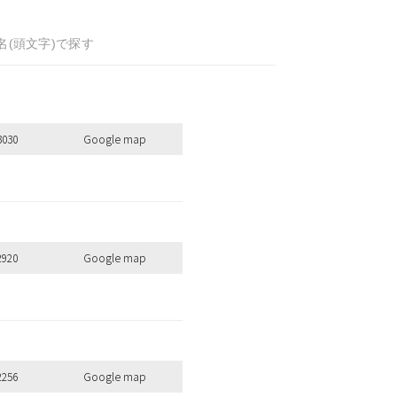
名(頭文字)で探す
3030
Google map
全ての商品を見る
2920
Google map
のキーワードを見る
2256
Google map