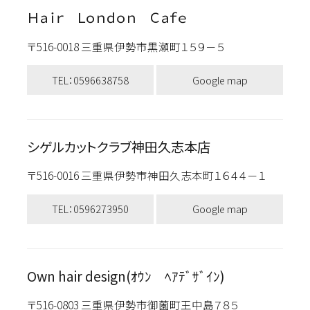
Ｈａｉｒ Ｌｏｎｄｏｎ Ｃａｆｅ
〒516-0018 三重県伊勢市黒瀬町１５９－５
TEL：0596638758
Google map
シゲルカットクラブ神田久志本店
〒516-0016 三重県伊勢市神田久志本町１６４４－１
TEL：0596273950
Google map
Own hair design(ｵｳﾝ ﾍｱﾃﾞｻﾞｲﾝ)
〒516-0803 三重県伊勢市御薗町王中島７８５