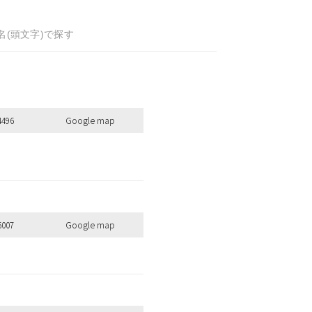
名(頭文字)で探す
4496
Google map
6007
Google map