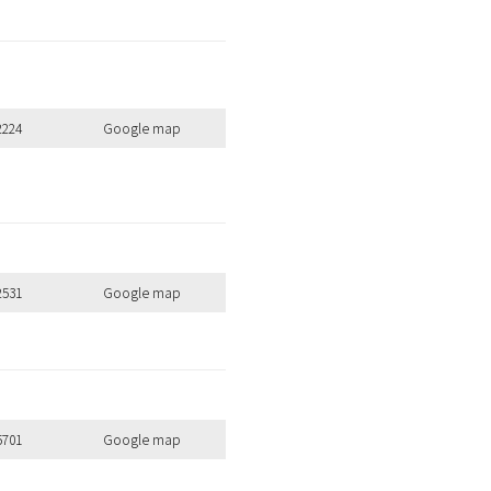
のキーワードを見る
2224
Google map
扱いサロンはこちら
2531
Google map
5701
Google map