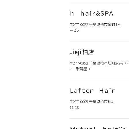
ｈ ｈａｉｒ＆ＳＰＡ
〒277-0022 千葉県柏市泉町１６
－２５
Jieji 柏店
〒277-0852 千葉県柏市旭町2-2-7 ｱﾌ
ﾘｰﾚ手賀屋1F
Ｌａｆｔｅｒ Ｈａｉｒ
〒277-0005 千葉県柏市柏4-
11-18
Ｍｕｔｕａｌ ｈａｉｒ(ﾐｭｰ