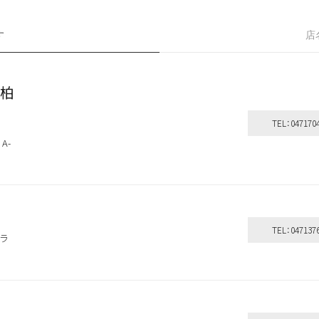
す
店
) 柏
TEL：047170
A-
TEL：047137
モラ