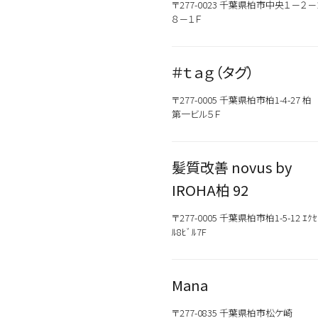
〒277-0023 千葉県柏市中央１－２－
８－１Ｆ
＃ｔａｇ（タグ）
〒277-0005 千葉県柏市柏1-4-27 柏
第一ビル５Ｆ
髪質改善 novus by
IROHA柏 92
〒277-0005 千葉県柏市柏1-5-12 ｴｸｾ
ﾙ8ﾋﾞﾙ7F
Mana
〒277-0835 千葉県柏市松ケ崎