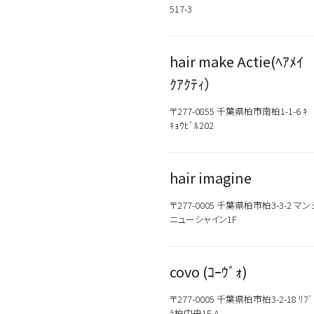
517-3
hair make Actie(ﾍｱﾒｲ
ｸｱｸﾃｨ）
〒277-0855 千葉県柏市南柏1-1-6 ｷ
ｷｮｳﾋﾞﾙ202
hair imagine
〒277-0005 千葉県柏市柏3-3-2 マ
ニューシャイン1F
カテゴリから探す
スタイリング
covo (ｺｰｳﾞｫ)
〒277-0005 千葉県柏市柏3-2-18 ﾘﾌﾞ
おすすめキーワードから
ﾗ柏中央1F A