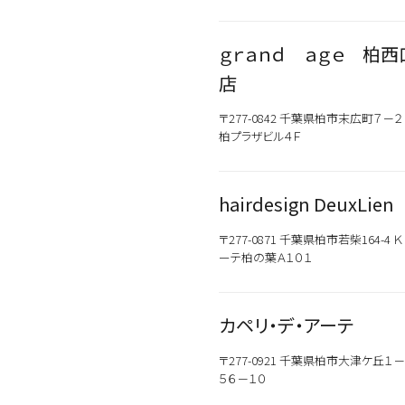
ｇｒａｎｄ ａｇｅ 柏西
店
〒277-0842 千葉県柏市末広町７
柏プラザビル４Ｆ
hairdesign DeuxLien
〒277-0871 千葉県柏市若柴164-4 
ーテ柏の葉Ａ１０１
カペリ・デ・アーテ
〒277-0921 千葉県柏市大津ケ丘１－
５６－１０