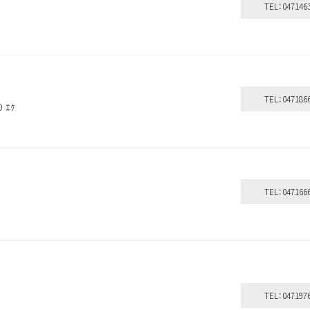
TEL：047146
TEL：047186
 ｴｸ
TEL：047166
ｃｈ
TEL：047197