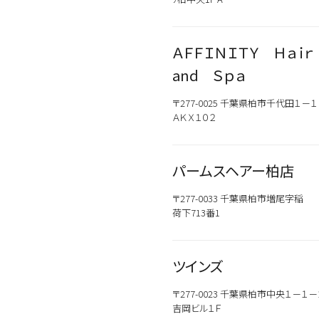
新商品
メンズ
お試しサイズあり
ウェット
オイル
ＡＦＦＩＮＩＴＹ Ｈａｉ
シトラス
and Ｓｐａ
〒277-0025 千葉県柏市千代田１－
こちらの商品はサロン専売品
ＡＫＸ１０２
お買い求めの際はお近くの取
一部プロユース商品は、サロ
パームスヘアー柏店
〒277-0033 千葉県柏市増尾字稲
荷下713番1
ツインズ
〒277-0023 千葉県柏市中央１－１－
吉岡ビル１Ｆ