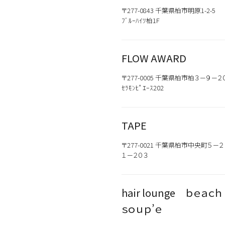
〒277-0843 千葉県柏市明原1-2-5
ﾌﾞﾙｰﾊｲﾂ柏1F
FLOW AWARD
〒277-0005 千葉県柏市柏３－９－２０
ｾﾗﾓﾝﾋﾟｴｰｽ202
TAPE
〒277-0021 千葉県柏市中央町５－２
１－２０３
hair lounge ｂｅａ
ｓｏｕｐ’ｅ