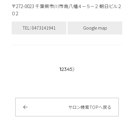
〒272-0023 千葉県市川市南八幡４－５－２ 朝日ビル２
０２
TEL：0473141941
Google map
1
2
3
4
5
サロン検索
TOP
へ戻る