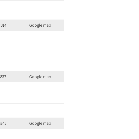
7314
Google map
5577
Google map
8943
Google map