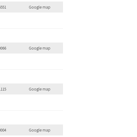
5551
Google map
0066
Google map
1115
Google map
3004
Google map