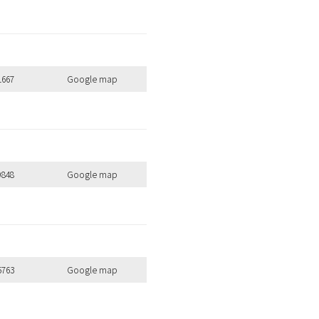
1667
Google map
9848
Google map
5763
Google map