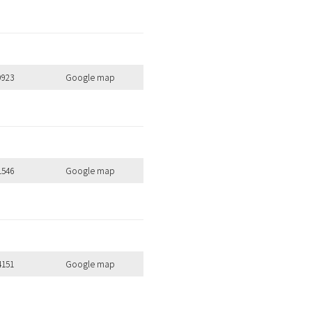
9923
Google map
1546
Google map
4151
Google map