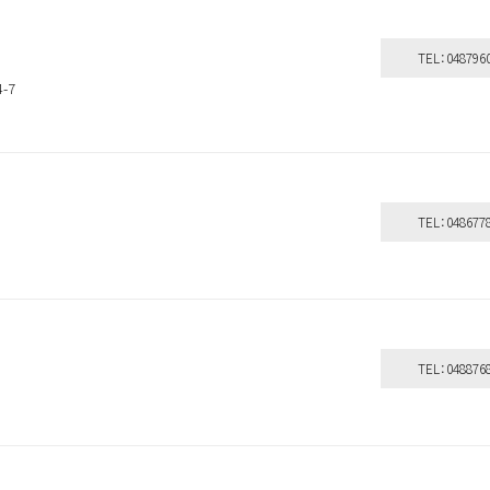
ベスコス受賞
シリコーンフリー
オーガニック植物成分配合
全て
TEL：048796
ダメージ毛
ブリーチ毛
-7
クリーム
しっとり
ウッディ
になります。
扱いサロンへお問い合わせください。
取
ンにて施術のみ可能です。
TEL：048677
TEL：048876