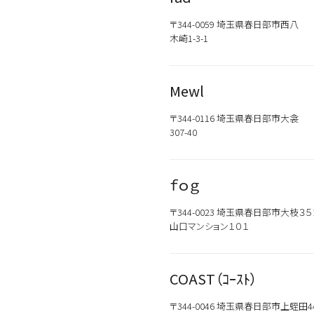
〒344-0059 埼玉県春日部市西八
木崎1-3-1
Mewl
〒344-0116 埼玉県春日部市大衾
307-40
ｆｏｇ
〒344-0023 埼玉県春日部市大枝３
山口マンション１０１
COAST（ｺｰｽﾄ）
〒344-0046 埼玉県春日部市上蛭田44