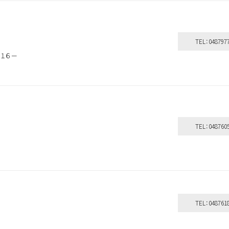
TEL：048797
－１６－
TEL：048760
TEL：048761