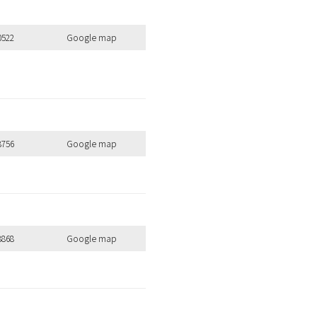
のキーワードを見る
0522
Google map
扱いサロンはこちら
8756
Google map
8868
Google map