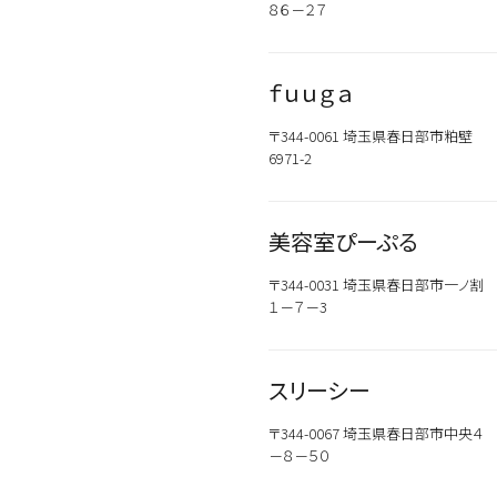
８６－２７
ｆｕｕｇａ
〒344-0061 埼玉県春日部市粕壁
6971-2
美容室ぴーぷる
〒344-0031 埼玉県春日部市一ノ割
１－７－3
スリーシー
〒344-0067 埼玉県春日部市中央４
－８－５０