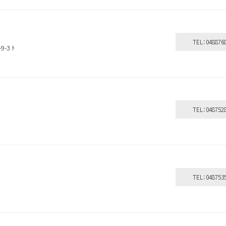
TEL：048876
-3 ﾄ
TEL：048752
－
シャンプー＆
洗い流さない
ボディケア
TEL：048753
トリートメント
トリートメント
その他
探す
よく検索されるキーワードから探す