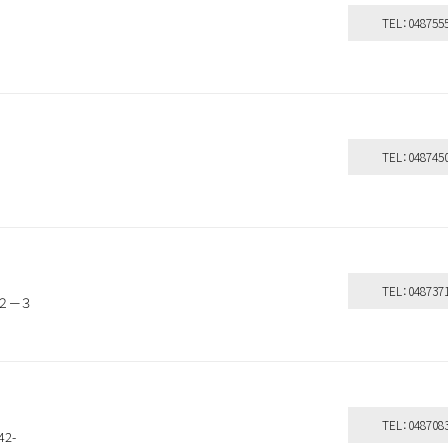
TEL：048755
TEL：048745
TEL：048737
５２－３
TEL：048708
2-