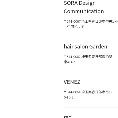
SORA Design
新商品
メンズ
お試しサイズあり
Communication
ウェット
オイル
〒344-0067 埼玉県春日部市中央1-44
シトラス
中田ビル1F
こちらの商品はサロン専売品
hair salon Garden
お買い求めの際はお近くの取
一部プロユース商品は、サロ
〒344-0062 埼玉県春日部市粕壁
東4-3-2
VENEZ
〒344-0064 埼玉県春日部市南1-
6-16-1
rad