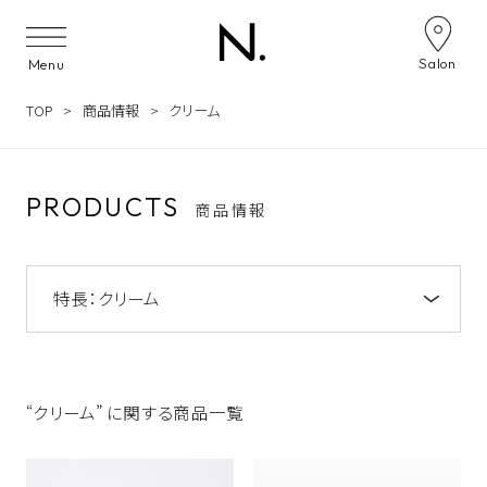
Skip to content
Salon
Menu
TOP
商品情報
クリーム
PRODUCTS
商品情報
特長：
クリーム
注目のキーワード
NOTE by N. アミノシャンプー&トリートメン
ト
“クリーム” に関する商品一覧
うねり
NOTE by N.
うるおい
ツヤ
N. オイルイン シャンプー&トリートメント