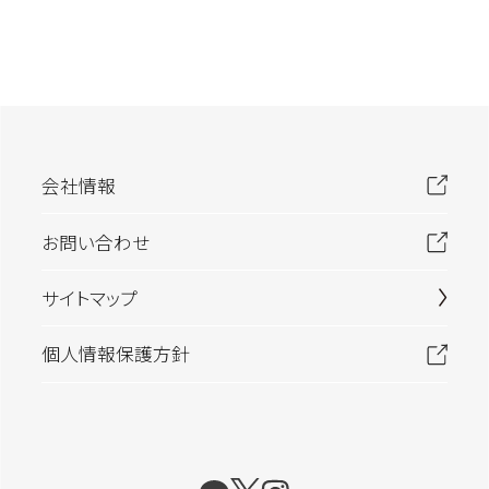
お試しサイズあり
リフィルあり
髪質のお悩み
うねり
ダメージ毛
ブリーチ毛
乾燥毛
多毛／硬毛
細毛／軟毛
会社情報
お問い合わせ
使用感
うるおい
フォーム
ウェット
オイル
サイトマップ
グリース
クリーム
さらさら
ジェル
個人情報保護方針
しっとり
スプレー
ツヤ
バーム
マット
ミスト
ミルク